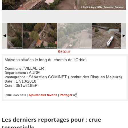
Retour
Maisons situées le long du chemin de l'Orbiel.
VILLALIER
Commune :
AUDE
Département :
:
Sébastien GOMINET (Institut des Risques Majeurs)
Photographe
:
17/10/2018
Date
:
351w218EP
Cote
| vue 2527 fois |
Ajouter aux favoris
|
Partager
Les derniers reportages pour : crue
torrentielle