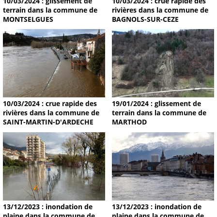
10/03/2024 : glissement de
10/03/2024 : crue rapide des
terrain dans la commune de
rivières dans la commune de
MONTSELGUES
BAGNOLS-SUR-CEZE
19/01/2024 : glissement de
10/03/2024 : crue rapide des
terrain dans la commune de
rivières dans la commune de
MARTHOD
SAINT-MARTIN-D'ARDECHE
13/12/2023 : inondation de
13/12/2023 : inondation de
plaine dans la commune de
plaine dans la commune de