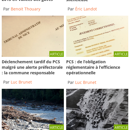
Par
Benoit Thouary
Par
Éric Landot
ARTICLE
ARTICLE
Déclenchement tardif du PCS
PCS : de l’obligation
malgré une alerte préfectorale
réglementaire à l’efficience
: la commune responsable
opérationnelle
Par
Luc Brunet
Par
Luc Brunet
ARTICLE
ARTICLE