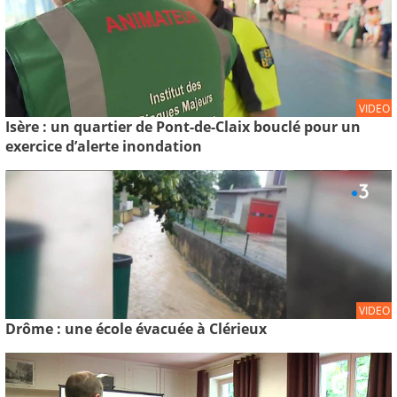
VIDEO
Isère : un quartier de Pont-de-Claix bouclé pour un
exercice d’alerte inondation
VIDEO
Drôme : une école évacuée à Clérieux