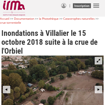
|
Inscription
Accueil
>>
Documentation
>>
la Photothèque
>>
Catastrophes naturelles
>>
crue torrentielle
Inondations à Villalier le 15
octobre 2018 suite à la crue de
l'Orbiel