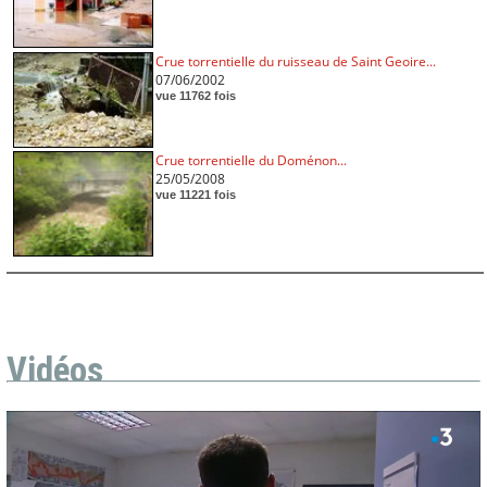
Crue torrentielle du ruisseau de Saint Geoire...
07/06/2002
vue 11762 fois
Crue torrentielle du Doménon...
25/05/2008
vue 11221 fois
Vidéos