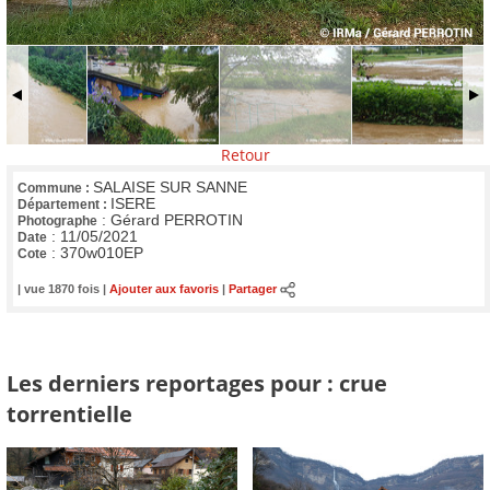
Retour
SALAISE SUR SANNE
Commune :
ISERE
Département :
:
Gérard PERROTIN
Photographe
:
11/05/2021
Date
:
370w010EP
Cote
| vue 1870 fois |
Ajouter aux favoris
|
Partager
Les derniers reportages pour : crue
torrentielle