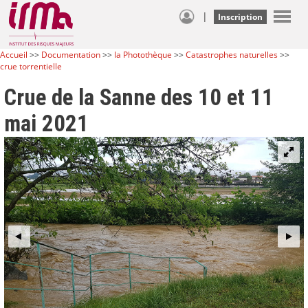
|
Inscription
Accueil
>>
Documentation
>>
la Photothèque
>>
Catastrophes naturelles
>>
crue torrentielle
Crue de la Sanne des 10 et 11
mai 2021