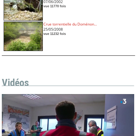
07/06/2002
vue 11770 fois
Crue torrentielle du Doménon...
25/05/2008
vue 11232 fois
Vidéos