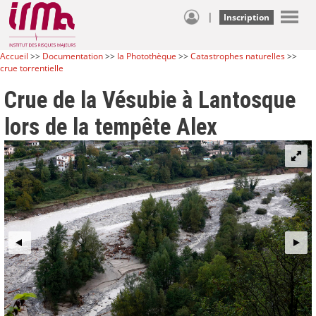
|
Inscription
Accueil
>>
Documentation
>>
la Photothèque
>>
Catastrophes naturelles
>>
crue torrentielle
Crue de la Vésubie à Lantosque
lors de la tempête Alex