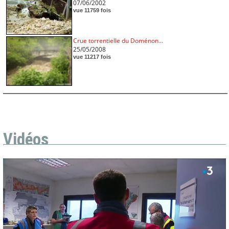
07/06/2002
vue 11759 fois
Crue torrentielle du Doménon...
25/05/2008
vue 11217 fois
Vidéos