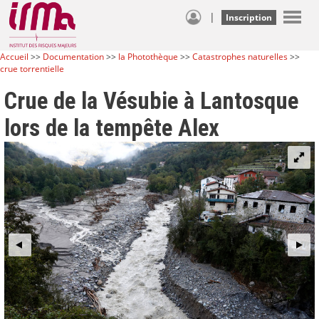
|
Inscription
Accueil
>>
Documentation
>>
la Photothèque
>>
Catastrophes naturelles
>>
crue torrentielle
Crue de la Vésubie à Lantosque
lors de la tempête Alex