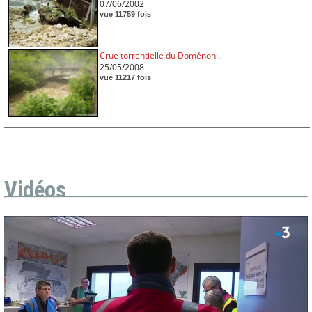
07/06/2002
vue 11759 fois
Crue torrentielle du Doménon...
25/05/2008
vue 11217 fois
Vidéos