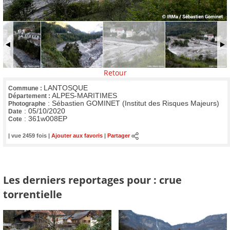
Retour
LANTOSQUE
Commune :
ALPES-MARITIMES
Département :
:
Sébastien GOMINET (Institut des Risques Majeurs)
Photographe
:
05/10/2020
Date
:
361w008EP
Cote
| vue 2459 fois |
Ajouter aux favoris
|
Partager
Les derniers reportages pour : crue
torrentielle