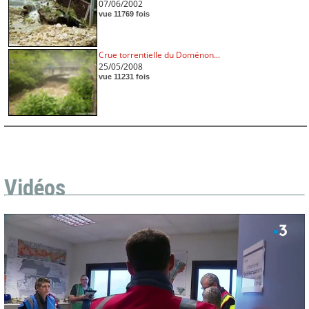
07/06/2002
vue 11769 fois
Crue torrentielle du Doménon...
25/05/2008
vue 11231 fois
Vidéos