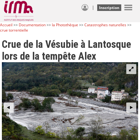
|
Inscription
Accueil
>>
Documentation
>>
la Photothèque
>>
Catastrophes naturelles
>>
crue torrentielle
Crue de la Vésubie à Lantosque
lors de la tempête Alex