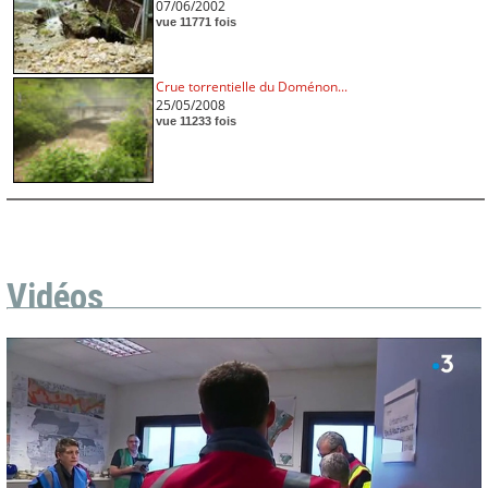
07/06/2002
vue 11771 fois
Crue torrentielle du Doménon...
25/05/2008
vue 11233 fois
Vidéos