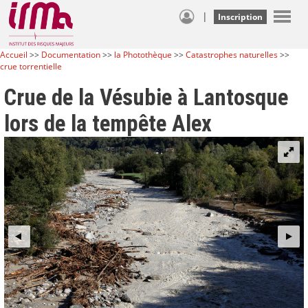
|
Inscription
Accueil
>>
Documentation
>>
la Photothèque
>>
Catastrophes naturelles
>>
crue torrentielle
Crue de la Vésubie à Lantosque
lors de la tempête Alex