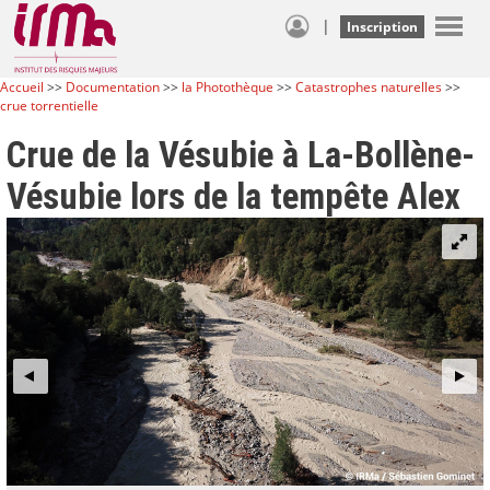
|
Inscription
Accueil
>>
Documentation
>>
la Photothèque
>>
Catastrophes naturelles
>>
crue torrentielle
Crue de la Vésubie à La-Bollène-
Vésubie lors de la tempête Alex