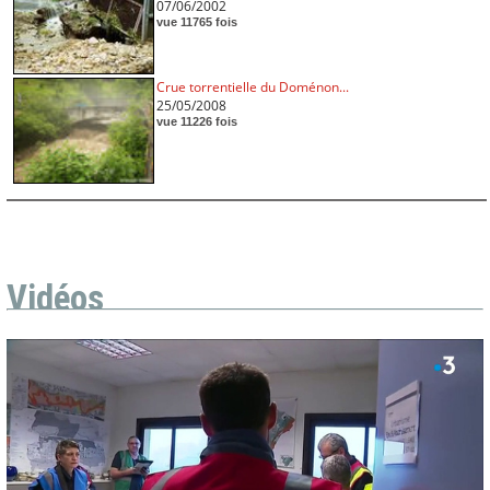
07/06/2002
vue 11765 fois
Crue torrentielle du Doménon...
25/05/2008
vue 11226 fois
Vidéos