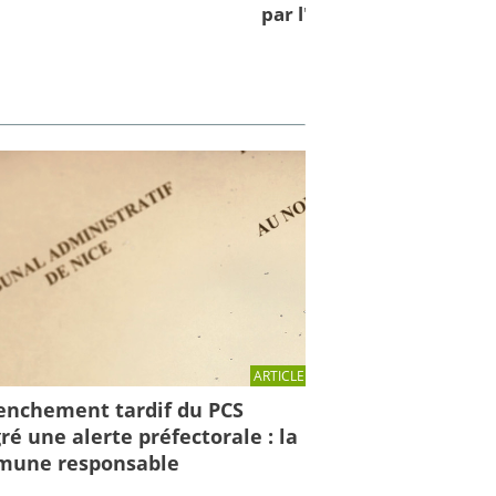
par l'IRMa et la mission 
ARTICLE
enchement tardif du PCS
ré une alerte préfectorale : la
une responsable