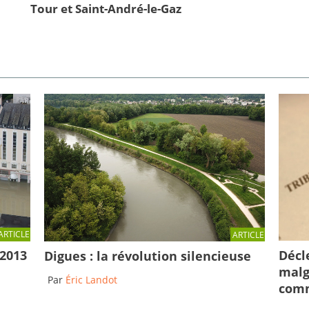
Tour et Saint-André-le-Gaz
ARTICLE
ARTICLE
Décl
 2013
Digues : la révolution silencieuse
malg
Par
Éric Landot
comm