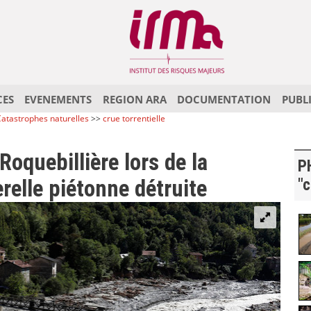
CES
EVENEMENTS
REGION ARA
DOCUMENTATION
PUBL
atastrophes naturelles
>>
crue torrentielle
Roquebillière lors de la
P
relle piétonne détruite
"c