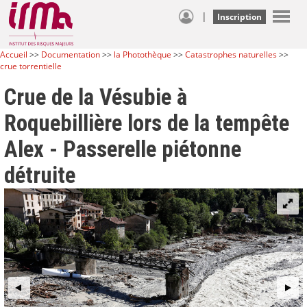
|
Inscription
Accueil
>>
Documentation
>>
la Photothèque
>>
Catastrophes naturelles
>>
crue torrentielle
Crue de la Vésubie à
Roquebillière lors de la tempête
Alex - Passerelle piétonne
détruite