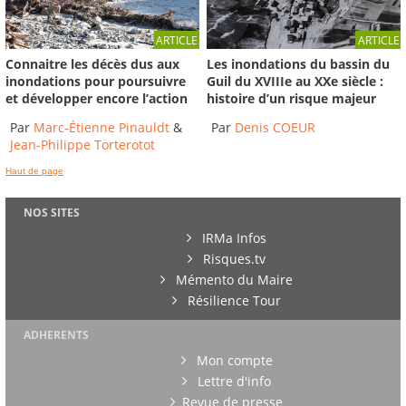
ARTICLE
ARTICLE
Connaitre les décès dus aux
Les inondations du bassin du
inondations pour poursuivre
Guil du XVIIIe au XXe siècle :
et développer encore l’action
histoire d’un risque majeur
Par
Marc-Étienne Pinauldt
&
Par
Denis COEUR
Jean-Philippe Torterotot
Haut de page
NOS SITES
IRMa Infos
Risques.tv
Mémento du Maire
Résilience Tour
ADHERENTS
Mon compte
Lettre d'info
Revue de presse