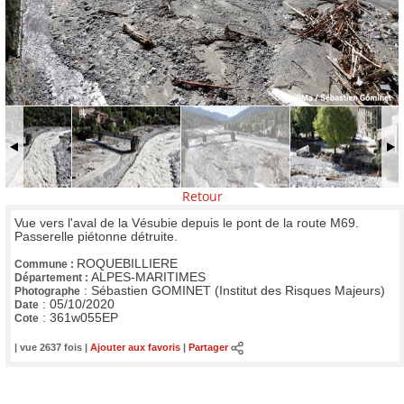
Retour
Vue vers l'aval de la Vésubie depuis le pont de la route M69.
Passerelle piétonne détruite.
ROQUEBILLIERE
Commune :
ALPES-MARITIMES
Département :
:
Sébastien GOMINET (Institut des Risques Majeurs)
Photographe
:
05/10/2020
Date
:
361w055EP
Cote
| vue 2637 fois |
Ajouter aux favoris
|
Partager