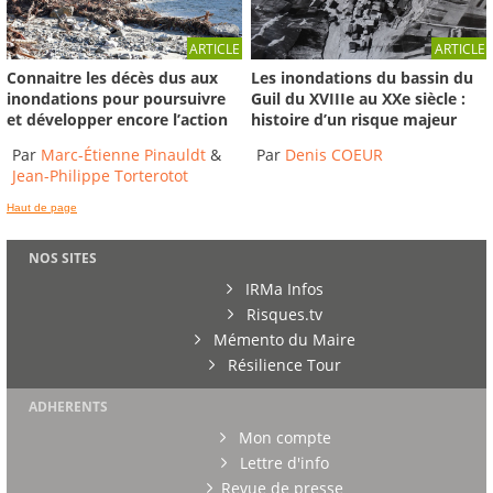
ARTICLE
ARTICLE
Connaitre les décès dus aux
Les inondations du bassin du
inondations pour poursuivre
Guil du XVIIIe au XXe siècle :
et développer encore l’action
histoire d’un risque majeur
Par
Marc-Étienne Pinauldt
&
Par
Denis COEUR
Jean-Philippe Torterotot
Haut de page
NOS SITES
IRMa Infos
Risques.tv
Mémento du Maire
Résilience Tour
ADHERENTS
Mon compte
Lettre d'info
Revue de presse