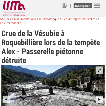
|
Inscription
Accueil
>>
Documentation
>>
la Photothèque
>>
Catastrophes naturelles
>>
crue torrentielle
Crue de la Vésubie à
Roquebillière lors de la tempête
Alex - Passerelle piétonne
détruite