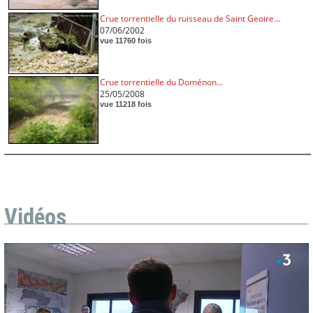
Crue torrentielle du ruisseau de Saint Geoire...
07/06/2002
vue 11760 fois
Crue torrentielle du Doménon...
25/05/2008
vue 11218 fois
Vidéos