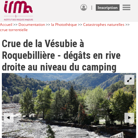
|
Inscription
Accueil
>>
Documentation
>>
la Photothèque
>>
Catastrophes naturelles
>>
crue torrentielle
Crue de la Vésubie à
Roquebillière - dégâts en rive
droite au niveau du camping