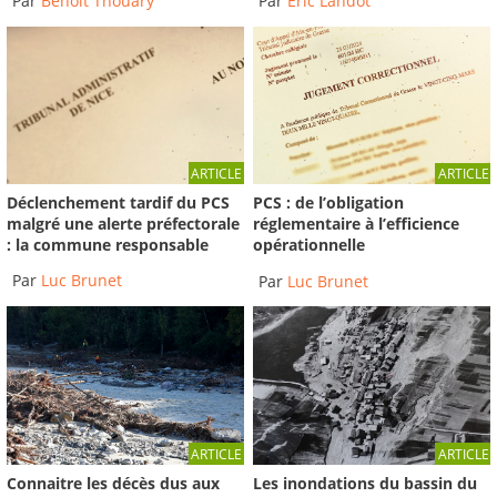
Par
Benoit Thouary
Par
Éric Landot
ARTICLE
ARTICLE
Déclenchement tardif du PCS
PCS : de l’obligation
malgré une alerte préfectorale
réglementaire à l’efficience
: la commune responsable
opérationnelle
Par
Luc Brunet
Par
Luc Brunet
ARTICLE
ARTICLE
Connaitre les décès dus aux
Les inondations du bassin du