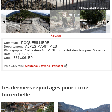
Retour
ROQUEBILLIERE
Commune :
ALPES-MARITIMES
Département :
:
Sébastien GOMINET (Institut des Risques Majeurs)
Photographe
:
05/10/2020
Date
:
361w061EP
Cote
| vue 2336 fois |
Ajouter aux favoris
|
Partager
Les derniers reportages pour : crue
torrentielle