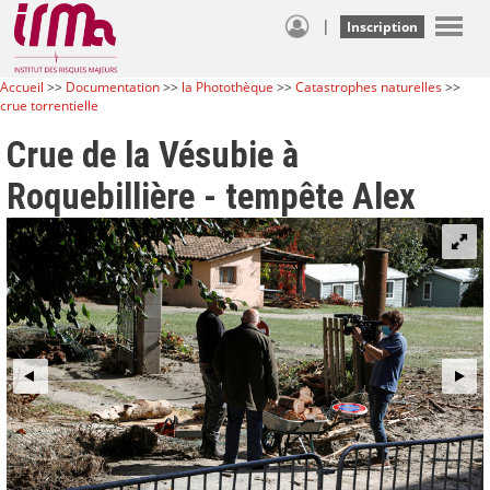
|
Inscription
Accueil
>>
Documentation
>>
la Photothèque
>>
Catastrophes naturelles
>>
crue torrentielle
Crue de la Vésubie à
Roquebillière - tempête Alex