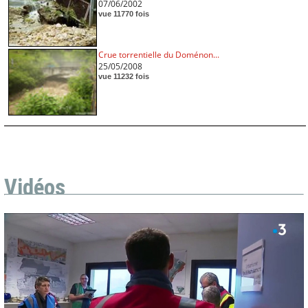
07/06/2002
vue 11770 fois
Crue torrentielle du Doménon...
25/05/2008
vue 11232 fois
Vidéos