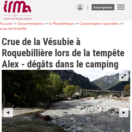
|
Inscription
Accueil
>>
Documentation
>>
la Photothèque
>>
Catastrophes naturelles
>>
crue torrentielle
Crue de la Vésubie à
Roquebillière lors de la tempête
Alex - dégâts dans le camping