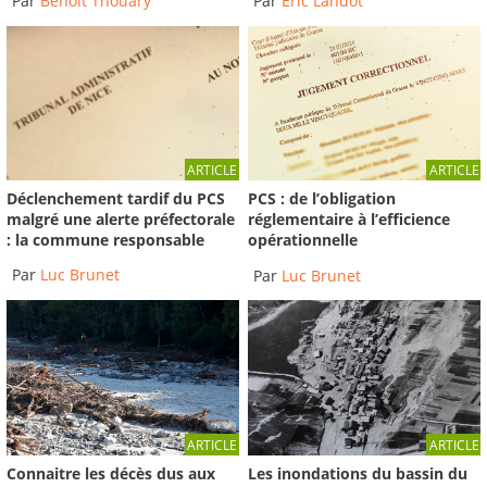
Par
Benoit Thouary
Par
Éric Landot
ARTICLE
ARTICLE
Déclenchement tardif du PCS
PCS : de l’obligation
malgré une alerte préfectorale
réglementaire à l’efficience
: la commune responsable
opérationnelle
Par
Luc Brunet
Par
Luc Brunet
ARTICLE
ARTICLE
Connaitre les décès dus aux
Les inondations du bassin du