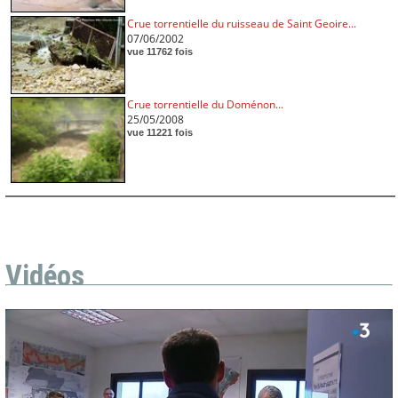
Crue torrentielle du ruisseau de Saint Geoire...
07/06/2002
vue 11762 fois
Crue torrentielle du Doménon...
25/05/2008
vue 11221 fois
Vidéos