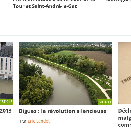
Tour et Saint-André-le-Gaz
ARTICLE
ARTICLE
Décl
 2013
Digues : la révolution silencieuse
malg
Par
Éric Landot
comm