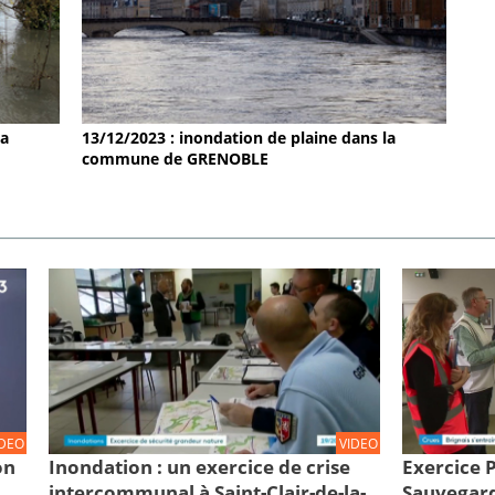
la
13/12/2023 : inondation de plaine dans la
commune de GRENOBLE
IDEO
VIDEO
on
Inondation : un exercice de crise
Exercice
intercommunal à Saint-Clair-de-la-
Sauvegard