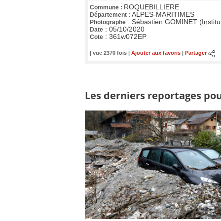
ROQUEBILLIERE
Commune :
ALPES-MARITIMES
Département :
:
Sébastien GOMINET (Institu
Photographe
:
05/10/2020
Date
:
361w072EP
Cote
| vue 2370 fois |
Ajouter aux favoris
|
Partager
Les derniers reportages pour