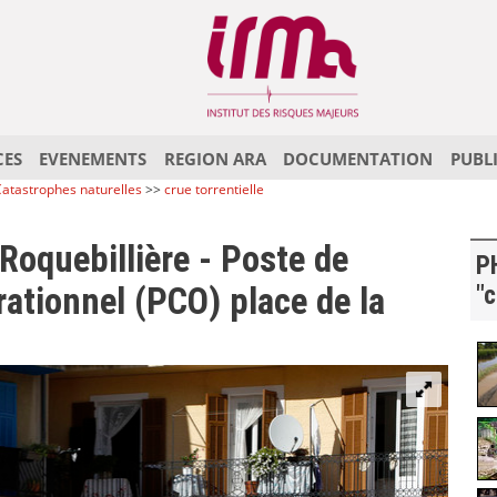
CES
EVENEMENTS
REGION ARA
DOCUMENTATION
PUBL
atastrophes naturelles
>>
crue torrentielle
Roquebillière - Poste de
P
ionnel (PCO) place de la
"c