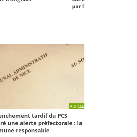
par l'IRMa et la mission 
ARTICLE
enchement tardif du PCS
ré une alerte préfectorale : la
une responsable