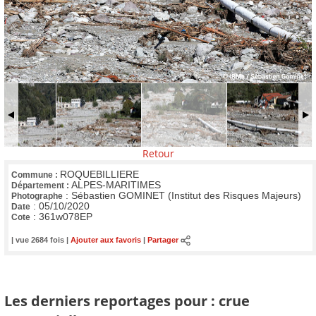
Retour
ROQUEBILLIERE
Commune :
ALPES-MARITIMES
Département :
:
Sébastien GOMINET (Institut des Risques Majeurs)
Photographe
:
05/10/2020
Date
:
361w078EP
Cote
| vue 2684 fois |
Ajouter aux favoris
|
Partager
Les derniers reportages pour : crue