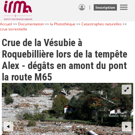
|
Inscription
Accueil
>>
Documentation
>>
la Photothèque
>>
Catastrophes naturelles
>>
crue torrentielle
Crue de la Vésubie à
Roquebillière lors de la tempête
Alex - dégâts en amont du pont
la route M65