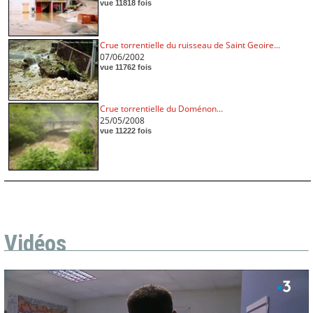
vue 11818 fois
Crue torrentielle du ruisseau de Saint Geoire...
07/06/2002
vue 11762 fois
Crue torrentielle du Doménon...
25/05/2008
vue 11222 fois
Vidéos