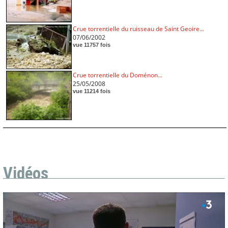
Crue torrentielle du ruisseau de Saint Geoire...
07/06/2002
vue 11757 fois
Crue torrentielle du Doménon...
25/05/2008
vue 11214 fois
Vidéos