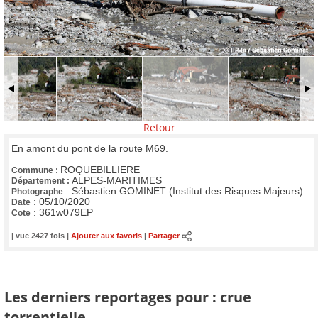
Retour
En amont du pont de la route M69.
ROQUEBILLIERE
Commune :
ALPES-MARITIMES
Département :
:
Sébastien GOMINET (Institut des Risques Majeurs)
Photographe
:
05/10/2020
Date
:
361w079EP
Cote
| vue 2427 fois |
Ajouter aux favoris
|
Partager
Les derniers reportages pour : crue
torrentielle