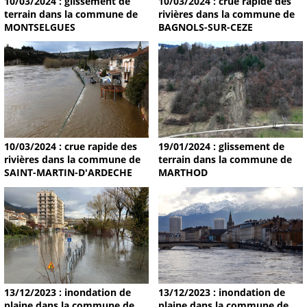
10/03/2024 : glissement de
10/03/2024 : crue rapide des
terrain dans la commune de
rivières dans la commune de
MONTSELGUES
BAGNOLS-SUR-CEZE
19/01/2024 : glissement de
10/03/2024 : crue rapide des
terrain dans la commune de
rivières dans la commune de
MARTHOD
SAINT-MARTIN-D'ARDECHE
13/12/2023 : inondation de
13/12/2023 : inondation de
plaine dans la commune de
plaine dans la commune de