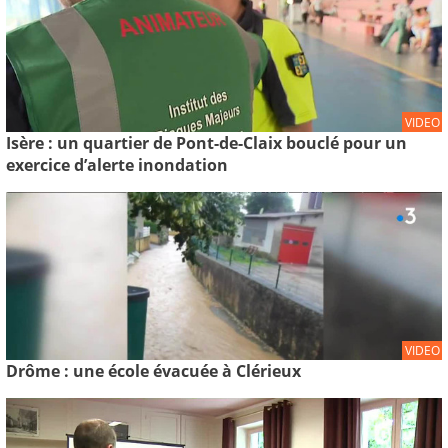
VIDEO
Isère : un quartier de Pont-de-Claix bouclé pour un
exercice d’alerte inondation
VIDEO
Drôme : une école évacuée à Clérieux