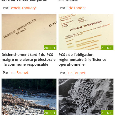
Par
Benoit Thouary
Par
Éric Landot
ARTICLE
ARTICLE
Déclenchement tardif du PCS
PCS : de l’obligation
malgré une alerte préfectorale
réglementaire à l’efficience
: la commune responsable
opérationnelle
Par
Luc Brunet
Par
Luc Brunet
ARTICLE
ARTICLE