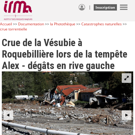
|
Inscription
Accueil
>>
Documentation
>>
la Photothèque
>>
Catastrophes naturelles
>>
crue torrentielle
Crue de la Vésubie à
Roquebillière lors de la tempête
Alex - dégâts en rive gauche