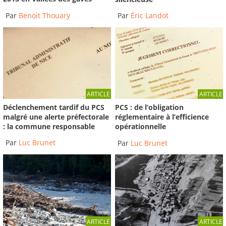
Par
Benoit Thouary
Par
Éric Landot
ARTICLE
ARTICLE
Déclenchement tardif du PCS
PCS : de l’obligation
malgré une alerte préfectorale
réglementaire à l’efficience
: la commune responsable
opérationnelle
Par
Luc Brunet
Par
Luc Brunet
ARTICLE
ARTICLE