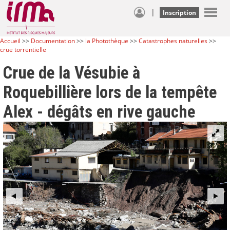
|
Inscription
Accueil
>>
Documentation
>>
la Photothèque
>>
Catastrophes naturelles
>>
crue torrentielle
Crue de la Vésubie à
Roquebillière lors de la tempête
Alex - dégâts en rive gauche