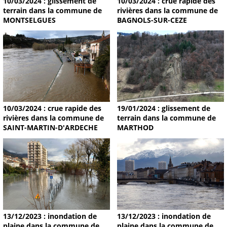
10/03/2024 : glissement de
10/03/2024 : crue rapide des
terrain dans la commune de
rivières dans la commune de
MONTSELGUES
BAGNOLS-SUR-CEZE
19/01/2024 : glissement de
10/03/2024 : crue rapide des
terrain dans la commune de
rivières dans la commune de
MARTHOD
SAINT-MARTIN-D'ARDECHE
13/12/2023 : inondation de
13/12/2023 : inondation de
plaine dans la commune de
plaine dans la commune de