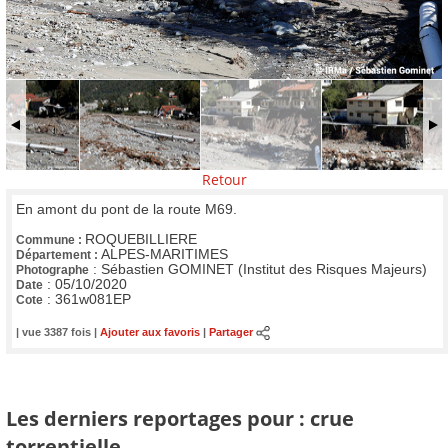
Retour
En amont du pont de la route M69.
ROQUEBILLIERE
Commune :
ALPES-MARITIMES
Département :
:
Sébastien GOMINET (Institut des Risques Majeurs)
Photographe
:
05/10/2020
Date
:
361w081EP
Cote
| vue 3387 fois |
Ajouter aux favoris
|
Partager
Les derniers reportages pour : crue
torrentielle