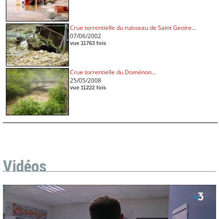
Crue torrentielle du ruisseau de Saint Geoire...
07/06/2002
vue 11763 fois
Crue torrentielle du Doménon...
25/05/2008
vue 11222 fois
Vidéos