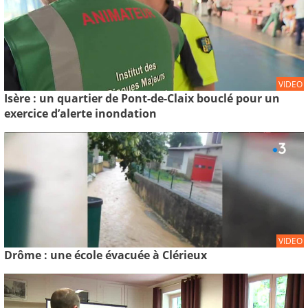
VIDEO
Isère : un quartier de Pont-de-Claix bouclé pour un
exercice d’alerte inondation
VIDEO
Drôme : une école évacuée à Clérieux