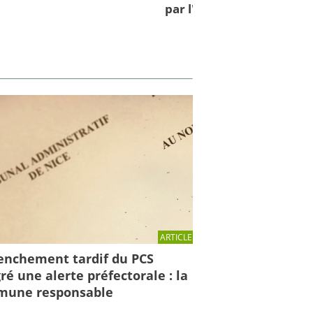
par l'IRMa et la mission 
ARTICLE
enchement tardif du PCS
ré une alerte préfectorale : la
une responsable