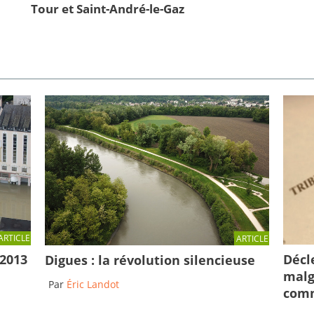
Tour et Saint-André-le-Gaz
ARTICLE
ARTICLE
Décl
 2013
Digues : la révolution silencieuse
malg
Par
Éric Landot
comm