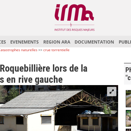
CES
EVENEMENTS
REGION ARA
DOCUMENTATION
PUBL
atastrophes naturelles
>>
crue torrentielle
Roquebillière lors de la
P
s en rive gauche
"c