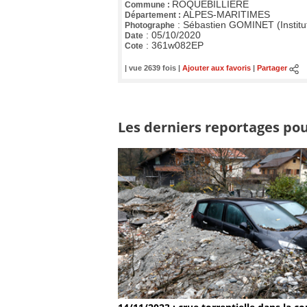
ROQUEBILLIERE
Commune :
ALPES-MARITIMES
Département :
:
Sébastien GOMINET (Institu
Photographe
:
05/10/2020
Date
:
361w082EP
Cote
| vue 2639 fois |
Ajouter aux favoris
|
Partager
Les derniers reportages pour