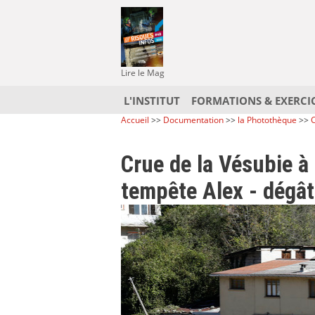
Lire le Mag
L'INSTITUT
FORMATIONS & EXERCI
Accueil
>>
Documentation
>>
la Photothèque
>>
C
Crue de la Vésubie à 
tempête Alex - dégât