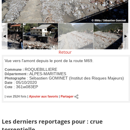
Retour
Vue vers l'amont depuis le pont de la route M69.
ROQUEBILLIERE
Commune :
ALPES-MARITIMES
Département :
:
Sébastien GOMINET (Institut des Risques Majeurs)
Photographe
:
05/10/2020
Date
:
361w083EP
Cote
| vue 2524 fois |
Ajouter aux favoris
|
Partager
Les derniers reportages pour : crue
torrentielle