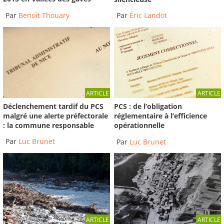
Par
Benoit Thouary
Par
Éric Landot
ARTICLE
ARTICLE
Déclenchement tardif du PCS
PCS : de l’obligation
malgré une alerte préfectorale
réglementaire à l’efficience
: la commune responsable
opérationnelle
Par
Luc Brunet
Par
Luc Brunet
ARTICLE
ARTICLE