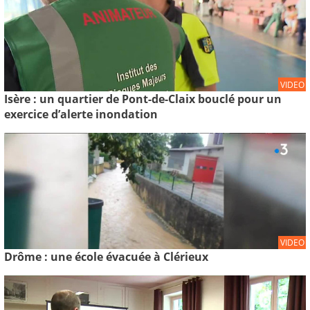
VIDEO
Isère : un quartier de Pont-de-Claix bouclé pour un
exercice d’alerte inondation
VIDEO
Drôme : une école évacuée à Clérieux