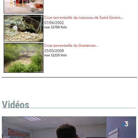
Crue torrentielle du ruisseau de Saint Geoire...
07/06/2002
vue 11759 fois
Crue torrentielle du Doménon...
25/05/2008
vue 11215 fois
Vidéos