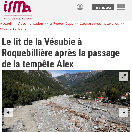
|
Inscription
Accueil
>>
Documentation
>>
la Photothèque
>>
Catastrophes naturelles
>>
crue torrentielle
Le lit de la Vésubie à
Roquebillière après la passage
de la tempête Alex