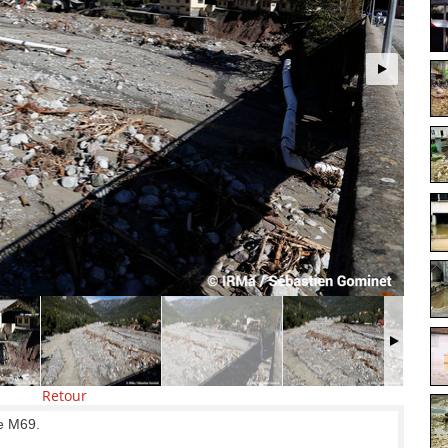
Retour
te M69.