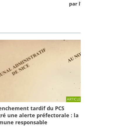
par l'IRMa et la mission 
ARTICLE
enchement tardif du PCS
ré une alerte préfectorale : la
une responsable