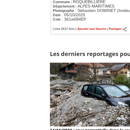
ROQUEBILLIERE
Commune :
ALPES-MARITIMES
Département :
:
Sébastien GOMINET (Institu
Photographe
:
05/10/2020
Date
:
361w084EP
Cote
| vue 2417 fois |
Ajouter aux favoris
|
Partager
Les derniers reportages pour