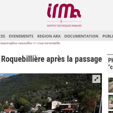
CES
EVENEMENTS
REGION ARA
DOCUMENTATION
PUBL
atastrophes naturelles
>>
crue torrentielle
à Roquebillière après la passage
P
"c