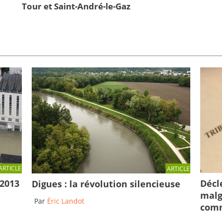
Tour et Saint-André-le-Gaz
ARTICLE
ARTICLE
Décl
 2013
Digues : la révolution silencieuse
malg
Par
Éric Landot
comm