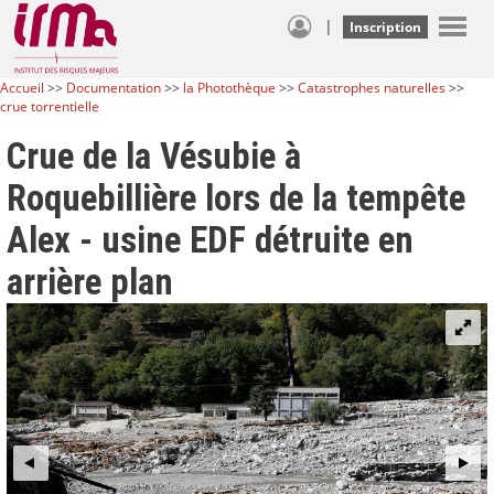
|
Inscription
Accueil
>>
Documentation
>>
la Photothèque
>>
Catastrophes naturelles
>>
crue torrentielle
Crue de la Vésubie à
Roquebillière lors de la tempête
Alex - usine EDF détruite en
arrière plan