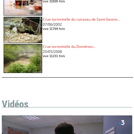
vue 11826 fois
Crue torrentielle du ruisseau de Saint Geoire...
07/06/2002
vue 11769 fois
Crue torrentielle du Doménon...
25/05/2008
vue 11231 fois
Vidéos