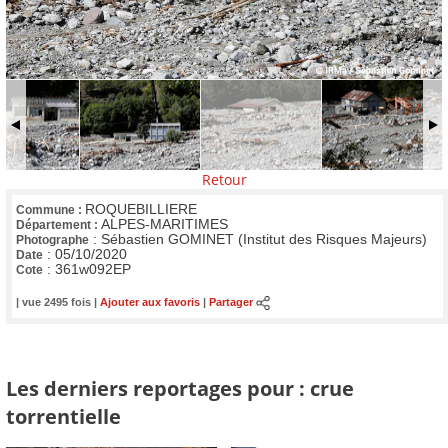
Retour
ROQUEBILLIERE
Commune :
ALPES-MARITIMES
Département :
:
Sébastien GOMINET (Institut des Risques Majeurs)
Photographe
:
05/10/2020
Date
:
361w092EP
Cote
| vue 2495 fois |
Ajouter aux favoris
|
Partager
Les derniers reportages pour : crue
torrentielle