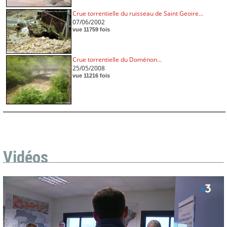
Crue torrentielle du ruisseau de Saint Geoire...
07/06/2002
vue 11759 fois
Crue torrentielle du Doménon...
25/05/2008
vue 11216 fois
Vidéos