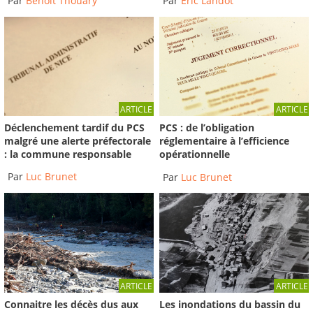
Par
Benoit Thouary
Par
Éric Landot
ARTICLE
ARTICLE
Déclenchement tardif du PCS
PCS : de l’obligation
malgré une alerte préfectorale
réglementaire à l’efficience
: la commune responsable
opérationnelle
Par
Luc Brunet
Par
Luc Brunet
ARTICLE
ARTICLE
Connaitre les décès dus aux
Les inondations du bassin du