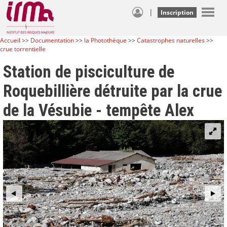
|
Inscription
Accueil
>>
Documentation
>>
la Photothèque
>>
Catastrophes naturelles
>>
crue torrentielle
Station de pisciculture de
Roquebillière détruite par la crue
de la Vésubie - tempête Alex