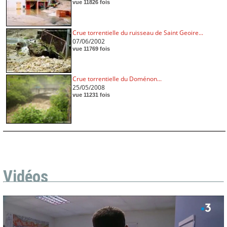
vue 11826 fois
Crue torrentielle du ruisseau de Saint Geoire...
07/06/2002
vue 11769 fois
Crue torrentielle du Doménon...
25/05/2008
vue 11231 fois
Vidéos