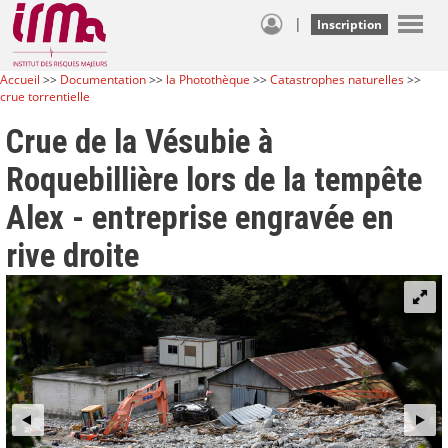
|
Inscription
Accueil
>>
Documentation
>>
la Photothèque
>>
Catastrophes naturelles
>>
crue torrentielle
Crue de la Vésubie à
Roquebillière lors de la tempête
Alex - entreprise engravée en
rive droite