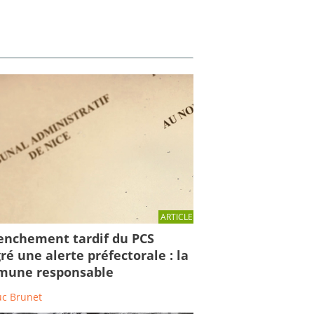
ARTICLE
enchement tardif du PCS
ré une alerte préfectorale : la
une responsable
uc Brunet