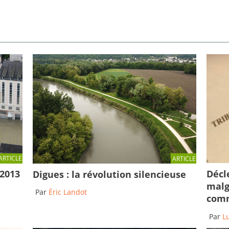
ARTICLE
ARTICLE
Décl
 2013
Digues : la révolution silencieuse
malg
Par
Éric Landot
comm
Par
L