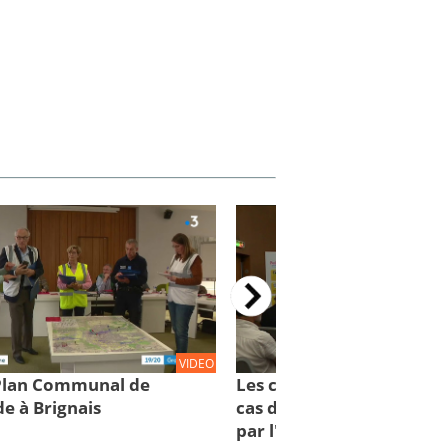
VIDEO
 Plan Communal de
Les comportements à con
e à Brignais
cas d'inondations : des cl
par l'IRMa et la mission 