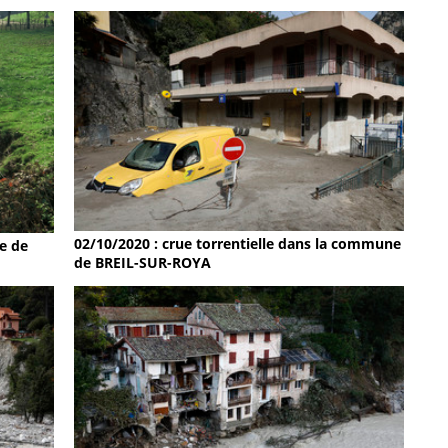
02/10/2020 : crue torrentielle dans la commune
e de
de BREIL-SUR-ROYA