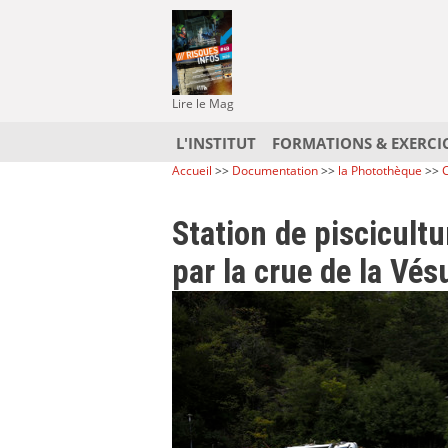
Lire le Mag
L'INSTITUT
FORMATIONS & EXERCI
Accueil
>>
Documentation
>>
la Photothèque
>>
C
Station de piscicultu
par la crue de la Vés