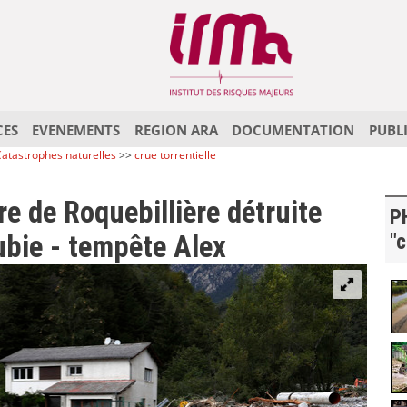
CES
EVENEMENTS
REGION ARA
DOCUMENTATION
PUBL
atastrophes naturelles
>>
crue torrentielle
re de Roquebillière détruite
P
ubie - tempête Alex
"c