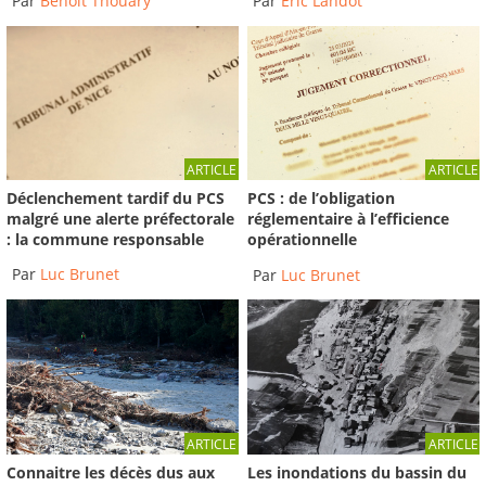
Par
Benoit Thouary
Par
Éric Landot
ARTICLE
ARTICLE
Déclenchement tardif du PCS
PCS : de l’obligation
malgré une alerte préfectorale
réglementaire à l’efficience
: la commune responsable
opérationnelle
Par
Luc Brunet
Par
Luc Brunet
ARTICLE
ARTICLE
Connaitre les décès dus aux
Les inondations du bassin du