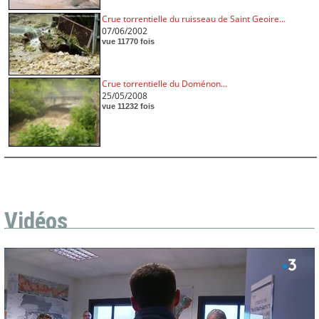
Crue torrentielle du ruisseau de Saint Geoire...
07/06/2002
vue 11770 fois
Crue torrentielle du Doménon...
25/05/2008
vue 11232 fois
Vidéos