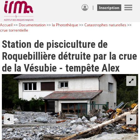
|
Inscription
Accueil
>>
Documentation
>>
la Photothèque
>>
Catastrophes naturelles
>>
crue torrentielle
Station de pisciculture de
Roquebillière détruite par la crue
de la Vésubie - tempête Alex