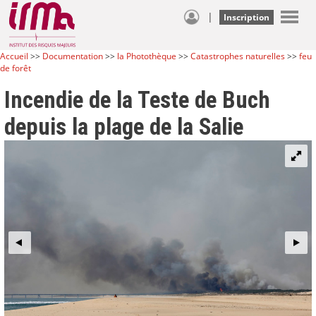
|
Inscription
Accueil
>>
Documentation
>>
la Photothèque
>>
Catastrophes naturelles
>>
feu
de forêt
Incendie de la Teste de Buch
depuis la plage de la Salie