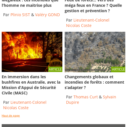
l’homme ne maitrise plus
méga feux en France ? Quelle
gestion et prévention ?
Par
Plinio SIST
&
Valéry GOND
Par
Lieutenant-Colonel
Nicolas Coste
ARTICLE
ARTICLE
En immersion dans les
Changements globaux et
bushfires en Australie, avec la
incendies de forêts : comment
Mission d’Appui de Sécurité
s’adapter ?
Civile (MASC)
Par
Thomas Curt
&
Sylvain
Par
Lieutenant-Colonel
Dupire
Nicolas Coste
Haut de page