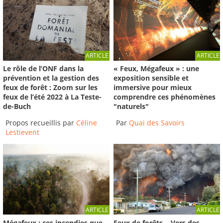
ARTICLE
ARTICLE
Le rôle de l’ONF dans la
« Feux, Mégafeux » : une
prévention et la gestion des
exposition sensible et
feux de forêt : Zoom sur les
immersive pour mieux
feux de l’été 2022 à La Teste-
comprendre ces phénomènes
de-Buch
"naturels"
Propos recueillis par
Céline
Par
Quai des Savoirs
Lestievent
ARTICLE
ARTICLE
Mégafeux : ces incendies que
Feux de forêts… Vers des