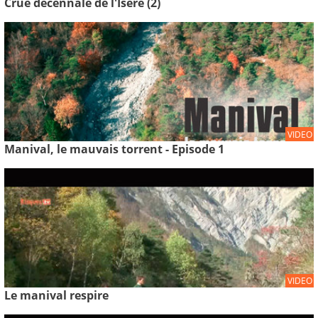
Crue décennale de l'Isère (2)
VIDEO
Manival, le mauvais torrent - Episode 1
VIDEO
Le manival respire