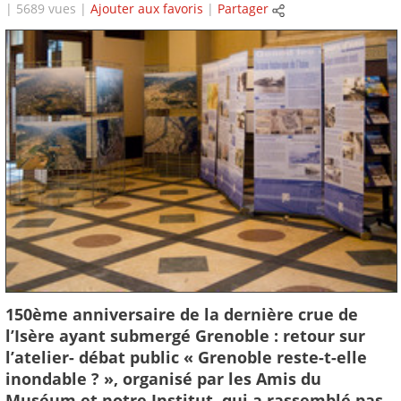
| 5689 vues |
Ajouter aux favoris
|
Partager
150ème anniversaire de la dernière crue de
l’Isère ayant submergé Grenoble : retour sur
l’atelier- débat public « Grenoble reste-t-elle
inondable ? », organisé par les Amis du
Muséum et notre Institut, qui a rassemblé pas