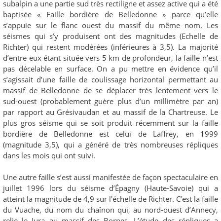
subalpin a une partie sud très rectiligne et assez active qui a été
baptisée « Faille bordière de Belledonne » parce qu’elle
s’appuie sur le flanc ouest du massif du même nom. Les
séismes qui s’y produisent ont des magnitudes (Echelle de
Richter) qui restent modérées (inférieures à 3,5). La majorité
d’entre eux étant située vers 5 km de profondeur, la faille n’est
pas décelable en surface. On a pu mettre en évidence qu’il
s’agissait d’une faille de coulissage horizontal permettant au
massif de Belledonne de se déplacer très lentement vers le
sud-ouest (probablement guère plus d’un millimètre par an)
par rapport au Grésivaudan et au massif de la Chartreuse. Le
plus gros séisme qui se soit produit récemment sur la faille
bordière de Belledonne est celui de Laffrey, en 1999
(magnitude 3,5), qui a généré de très nombreuses répliques
dans les mois qui ont suivi.
Une autre faille s’est aussi manifestée de façon spectaculaire en
juillet 1996 lors du séisme d’Épagny (Haute-Savoie) qui a
atteint la magnitude de 4,9 sur l'échelle de Richter. C’est la faille
du Vuache, du nom du chaînon qui, au nord-ouest d’Annecy,
relie le Jura au massif des Bornes. L’étude des répliques a