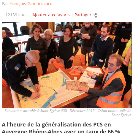
Par
François Giannoccaro
| 12139 vues |
Ajouter aux favoris
|
Partager
Simulation sur table à Saint-Egrève (38) - Décembre 2015 - Crédit photo : ville de
Saint-Egrève
A l’heure de la généralisation des PCS en
Auvergne Rhône-Alpes avec un taux de 66 %