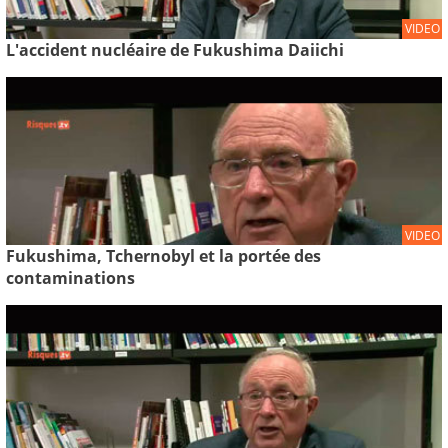
VIDEO
L'accident nucléaire de Fukushima Daiichi
VIDEO
Fukushima, Tchernobyl et la portée des
contaminations