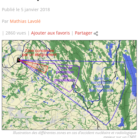
Publié le 5 janvier 2018
Par
Mathias Lavolé
| 2860 vues |
Ajouter aux favoris
|
Partager
Illustration des différentes zones en cas d’accident nucléaire et radiologique
majeur sur un CNPE