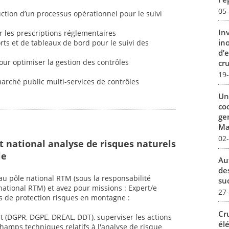
05
uction d’un processus opérationnel pour le suivi
In
r les prescriptions réglementaires
in
orts et de tableaux de bord pour le suivi des
d’
r optimiser la gestion des contrôles
cru
19
marché public multi-services de contrôles
Un
co
ge
Mar
02
t national analyse de risques naturels
le
Au
de
au pôle national RTM (sous la responsabilité
su
ational RTM) et avez pour missions : Expert/e
27
s de protection risques en montagne :
Cr
t (DGPR, DGPE, DREAL, DDT), superviser les actions
él
champs techniques relatifs à l'analyse de risque