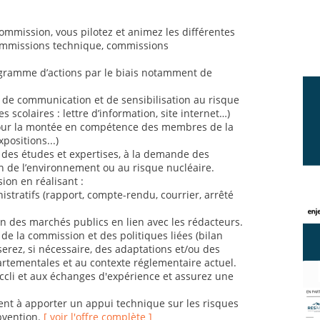
commission, vous pilotez et animez les différentes
commissions technique, commissions
gramme d’actions par le biais notamment de
de communication et de sensibilisation au risque
es scolaires : lettre d’information, site internet…)
our la montée en compétence des membres de la
positions...)
 des études et expertises, à la demande des
on de l’environnement ou au risque nucléaire.
ion en réalisant :
stratifs (rapport, compte-rendu, courrier, arrêté
ion des marchés publics en lien avec les rédacteurs.
é de la commission et des politiques liées (bilan
erez, si nécessaire, des adaptations et/ou des
artementales et au contexte réglementaire actuel.
nccli et aux échanges d'expérience et assurez une
nt à apporter un appui technique sur les risques
ubvention.
[ voir l'offre complète ]