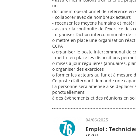
un
document opérationnel de référence en sit
- collaborer avec de nombreux acteurs
- recenser les moyens humains et matér
- assurer la continuité de l’exercice de
- organiser l’action intercommunale de cri
o mettre en place une organisation réactiv
CCPA
o organiser le poste intercommunal de co
- mettre en place les dispositions permett
o mises à jour régulières (annuaires, plans,
o organiser des exercices
o former les acteurs au fur et à mesure des
Ce poste d’alternant demande une capacit
La personne sera amenée à se déplacer sur
ponctuellement
à des évènements et des réunions en so
04/06/2025
Emploi : Technicie