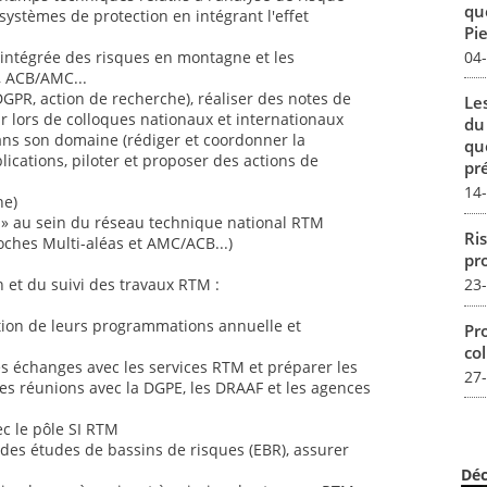
qu
systèmes de protection en intégrant l'effet
Pie
04
intégrée des risques en montagne et les
, ACB/AMC...
DGPR, action de recherche), réaliser des notes de
Le
r lors de colloques nationaux et internationaux
du
ans son domaine (rédiger et coordonner la
qu
ications, piloter et proposer des actions de
pré
14
ne)
s » au sein du réseau technique national RTM
Ris
oches Multi-aléas et AMC/ACB...)
pro
23
 et du suivi des travaux RTM :
tion de leurs programmations annuelle et
Pro
col
es échanges avec les services RTM et préparer les
27
les réunions avec la DGPE, les DRAAF et les agences
ec le pôle SI RTM
r des études de bassins de risques (EBR), assurer
Déc