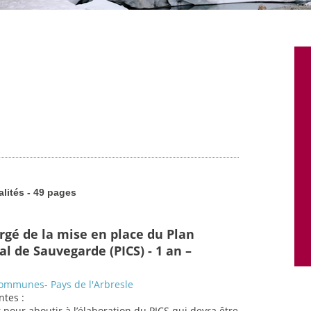
alités - 49 pages
rgé de la mise en place du Plan
 de Sauvegarde (PICS) - 1 an –
mmunes- Pays de l'Arbresle
ntes :
t pour aboutir à l’élaboration du PICS qui devra être