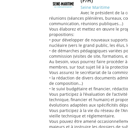
(F/H)
Seine Maritime
Avec le président de la 
réunions (séances plénières, bureaux, 
communication, réunions publiques...)
Vous élaborez et mettez en œuvre le pro
propositions:
• pour développer de nouveaux supports 
nucléaire (vers le grand public, les élus, l
• de démarches pédagogiques variées p
commission (visites de site, formations, ex
Au besoin, vous pourrez faire procéder à
membres, sur tout sujet lié à la protecti
Vous assurez le secrétariat de la commiss
• la rédaction de divers documents admini
de composition…)
• le suivi budgétaire et financier, rédact
Vous participez à l’évaluation de l’activit
technique, financier et humain) et propos
évolutions adaptées aux spécificités dép
Vous participez à la vie du réseau de l’A
vieille technique et réglementaire.
Vous pouvez être amené occasionnelleme
majeurs et à instruire les dossiers de s