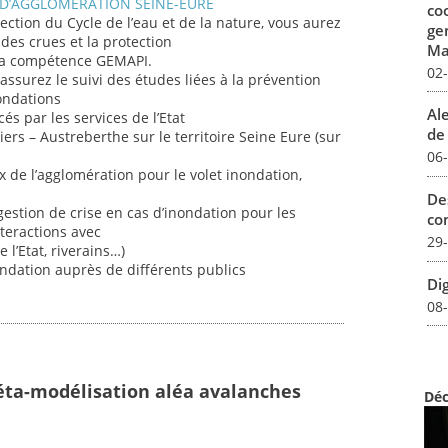
D’AGGLOMERATION SEINE-EURE
co
rection du Cycle de l’eau et de la nature, vous aurez
ge
 des crues et la protection
Mar
 la compétence GEMAPI.
02
assurez le suivi des études liées à la prévention
nondations
Al
és par les services de l’Etat
de 
rs – Austreberthe sur le territoire Seine Eure (sur
06
 de l’agglomération pour le volet inondation,
De
estion de crise en cas d’inondation pour les
con
nteractions avec
29
 l’Etat, riverains…)
ndation auprès de différents publics
Dig
08
éta-modélisation aléa avalanches
Déc