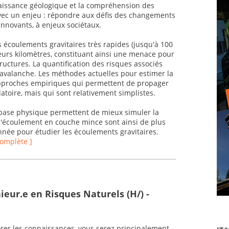
naissance géologique et la compréhension des
avec un enjeu : répondre aux défis des changements
nnovants, à enjeux sociétaux.
 écoulements gravitaires très rapides (jusqu'à 100
eurs kilomètres, constituant ainsi une menace pour
tructures. La quantification des risques associés
l'avalanche. Les méthodes actuelles pour estimer la
pproches empiriques qui permettent de propager
latoire, mais qui sont relativement simplistes.
base physique permettent de mieux simuler la
'écoulement en couche mince sont ainsi de plus
année pour étudier les écoulements gravitaires.
 complète ]
ieur.e en Risques Naturels (H/) -
orer les connaissances, vous serez principalement