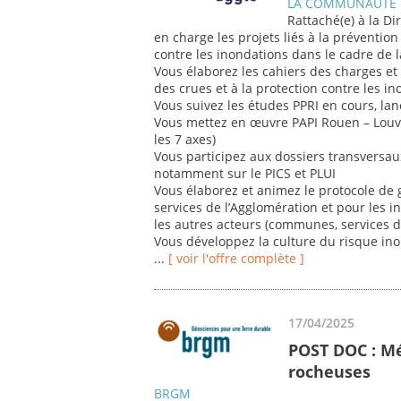
LA COMMUNAUTE 
Rattaché(e) à la Di
en charge les projets liés à la prévention
contre les inondations dans le cadre de
Vous élaborez les cahiers des charges et 
des crues et à la protection contre les i
Vous suivez les études PPRI en cours, lanc
Vous mettez en œuvre PAPI Rouen – Louvie
les 7 axes)
Vous participez aux dossiers transversaux
notamment sur le PICS et PLUI
Vous élaborez et animez le protocole de g
services de l’Agglomération et pour les i
les autres acteurs (communes, services de
Vous développez la culture du risque ino
...
[ voir l'offre complète ]
17/04/2025
POST DOC : M
rocheuses
BRGM