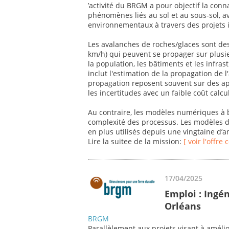
’activité du BRGM a pour objectif la con
phénomènes liés au sol et au sous-sol, 
environnementaux à travers des projets i
Les avalanches de roches/glaces sont des
km/h) qui peuvent se propager sur plusi
la population, les bâtiments et les infras
inclut l'estimation de la propagation de 
propagation reposent souvent sur des a
les incertitudes avec un faible coût calcu
Au contraire, les modèles numériques à 
complexité des processus. Les modèles d
en plus utilisés depuis une vingtaine d’
Lire la suitee de la mission:
[ voir l'offre
17/04/2025
Emploi : Ingén
Orléans
BRGM
Parallèlement aux projets visant à améli