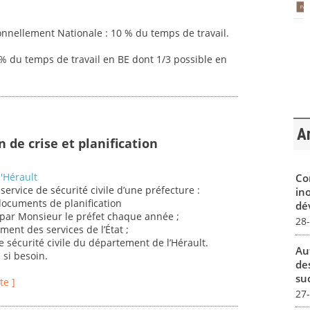
nnellement Nationale : 10 % du temps de travail.
5% du temps de travail en BE dont 1/3 possible en
Ar
n de crise et planification
'Hérault
Co
ervice de sécurité civile d’une préfecture :
in
 documents de planification
dév
par Monsieur le préfet chaque année ;
28
ment des services de l’État ;
de sécurité civile du département de l’Hérault.
Au
 si besoin.
de
su
te ]
27