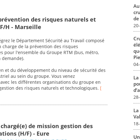
Au
cr
de
prévention des risques naturels et
20
F/H - Marseille
Cr
ntégrez le Département Sécurité au Travail composé
él
en charge de la prévention des risques
qu
ues pour l'ensemble du Groupe RTM (bus, métro,
Pie
la demande).
04
en et du développement du niveau de sécurité des
ustriel au sein du groupe. Vous venez
La
avec les différentes organisations du groupe en
pou
gestion des risques naturels et technologiques.
[
d’a
28
La
Val
18
 chargé(e) de mission gestion des
tions (H/F) - Eure
Un