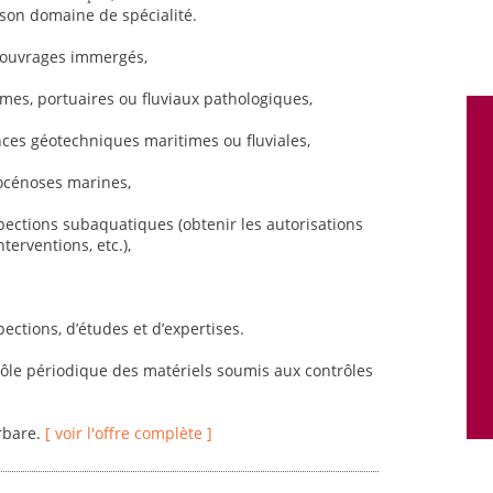
son domaine de spécialité.
d’ouvrages immergés,
imes, portuaires ou fluviaux pathologiques,
es géotechniques maritimes ou fluviales,
iocénoses marines,
spections subaquatiques (obtenir les autorisations
terventions, etc.),
pections, d’études et d’expertises.
trôle périodique des matériels soumis aux contrôles
rbare.
[ voir l'offre complète ]