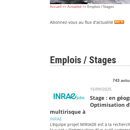
Accueil
>>
Actualité
>> Emplois / Stages
Abonnez-vous au flux d'actualité
Emplois / Stages
743 actu
15/09/2025
Stage : en géo
Optimisation d’
multirisque à
INRAE
L’équipe projet MIRIADE est à la recherc
le sujet « Optimisation d’un outil cartog