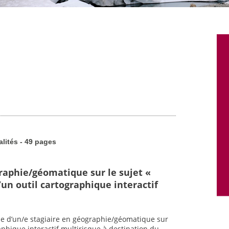
alités - 49 pages
graphie/géomatique sur le sujet «
un outil cartographique interactif
he d’un/e stagiaire en géographie/géomatique sur
raphique interactif multirisque à destination du