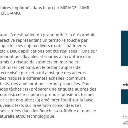
atoires impliqués dans le projet MIRIADE, l’UMR
e LIEU-AMU.
sque, à destination du grand public, a été produit
teractive représentant un territoire touché par
mpacter des enjeux divers (routes, bâtiments
etc.). Deux applications ont été réalisées : l’une sur
inondations fluviales et soumis à la rupture d’un
 soumis au risque de submersion marine et
’optimiser cet outil, en le testant auprès de
irecte visée par cet outil ainsi que des acteurs
des risques à différentes échelles (commune,
 tests, des améliorations seront proposées. Pour
andes tâches : (1) préparer une enquête auprès des
ionnels), celle-ci pourra prendre plusieurs formes :
er cette enquête ; (3) améliorer l’outil sur la base
uveaux tests sur la version consolidée. Les
es situées dans les Bouches-du-Rhône et dans le
aturelle et/ou technologique.