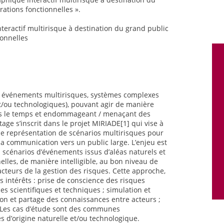
orations fonctionnelles ».
nteractif multirisque à destination du grand public
ionnelles
es événements multirisques, systèmes complexes
t/ou technologiques), pouvant agir de manière
ns le temps et endommageant / menaçant des
ge s’inscrit dans le projet MIRIADE[1] qui vise à
e représentation de scénarios multirisques pour
 la communication vers un public large. L’enjeu est
es scénarios d’événements issus d’aléas naturels et
lles, de manière intelligible, au bon niveau de
 acteurs de la gestion des risques. Cette approche,
rs intérêts : prise de conscience des risques
s scientifiques et techniques ; simulation et
n et partage des connaissances entre acteurs ;
 Les cas d’étude sont des communes
 d’origine naturelle et/ou technologique.