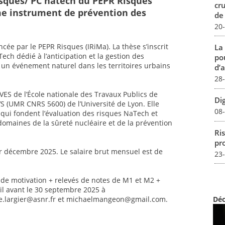
sques/ PC natech du PEPR Risques
cr
me instrument de prévention des
de
20
ée par le PEPR Risques (IRiMa). La thèse s’inscrit
La
ech dédié à l’anticipation et la gestion des
pou
un événement naturel dans les territoires urbains
d’a
28
VES de l’École nationale des Travaux Publics de
Dig
EVS (UMR CNRS 5600) de l’Université de Lyon. Elle
08
n qui fondent l’évaluation des risques NaTech et
domaines de la sûreté nucléaire et de la prévention
Ris
pro
r décembre 2025. Le salaire brut mensuel est de
23
e de motivation + relevés de notes de M1 et M2 +
l avant le 30 septembre 2025 à
e.largier@asnr.fr et michaelmangeon@gmail.com.
Déc