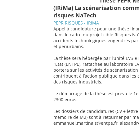
Thèse PEPR Ri
(IRiMa) La scénarisation com
risques NaTech
PEPR RISQUES - IRIMA
Appel à candidature pour une thèse financ
dans le cadre du projet ciblé Risques NaT
accidents technologiques engendrés par 
et périurbains.
La thèse sera hébergée par l’unité EVS-RI
l’État (ENTPE), rattachée au laboratoire 
portera sur les activités de scénarisatio
contribuent à l’action publique dans les 
des risques industriels.
Le démarrage de la thèse est prévu le 1e
2300 euros.
Les dossiers de candidatures (CV + lettr
mémoire de M2) sont à retourner par mai
emmanuel.martinais@entpe.fr, alexandr