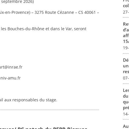
 – septembre 2026)
col
27
Aix-en-Provence) – 3275 Route Cézanne – CS 40061 –
Re
les Bouches-du-Rhône et dans le Var, seront
d’
aff
15
19
Dé
un
urt@inrae.fr
re
07
univ-amu.fr
Le
du
ail aux responsables du stage.
qu
pré
14
Au