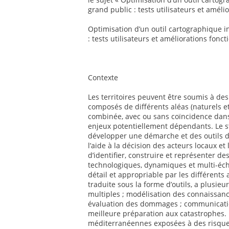
grand public : tests utilisateurs et améli
Optimisation d’un outil cartographique i
: tests utilisateurs et améliorations fonct
Contexte
Les territoires peuvent être soumis à d
composés de différents aléas (naturels e
combinée, avec ou sans coïncidence da
enjeux potentiellement dépendants. Le sta
développer une démarche et des outils d
l’aide à la décision des acteurs locaux et
d’identifier, construire et représenter d
technologiques, dynamiques et multi-éche
détail et appropriable par les différents
traduite sous la forme d’outils, a plusieu
multiples ; modélisation des connaissance
évaluation des dommages ; communicatio
meilleure préparation aux catastrophes.
méditerranéennes exposées à des risques