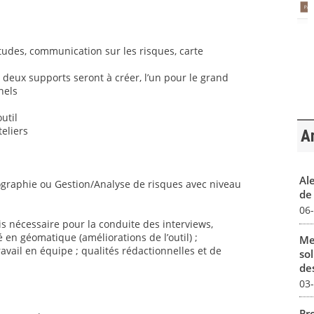
’études, communication sur les risques, carte
 deux supports seront à créer, l’un pour le grand
nels
util
teliers
Ar
Al
éographie ou Gestion/Analyse de risques avec niveau
de 
06
s nécessaire pour la conduite des interviews,
 en géomatique (améliorations de l’outil) ;
Me
ravail en équipe ; qualités rédactionnelles et de
sol
des
03
Pro