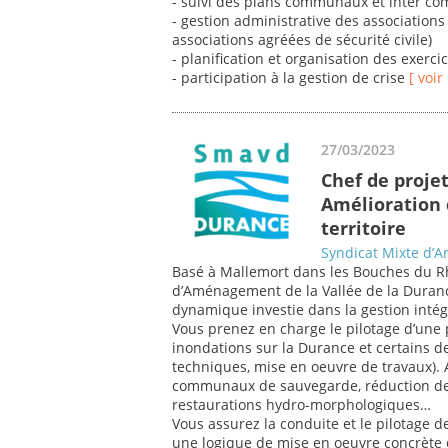
- suivi des plans communaux et inter 
- gestion administrative des associations 
associations agréées de sécurité civile)
- planification et organisation des exercic
- participation à la gestion de crise
[ voir
27/03/2023
Chef de proje
Amélioration 
territoire
Syndicat Mixte d’
Basé à Mallemort dans les Bouches du Rh
d’Aménagement de la Vallée de la Duranc
dynamique investie dans la gestion intég
Vous prenez en charge le pilotage d’une 
inondations sur la Durance et certains d
techniques, mise en oeuvre de travaux). 
communaux de sauvegarde, réduction de l
restaurations hydro-morphologiques…
Vous assurez la conduite et le pilotage d
une logique de mise en oeuvre concrète e