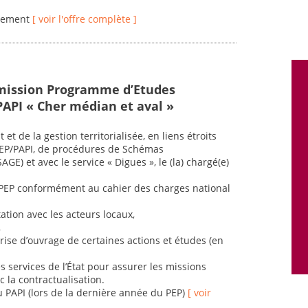
guement
[ voir l'offre complète ]
 mission Programme d’Etudes
PAPI « Cher médian et aval »
t de la gestion territorialisée, en liens étroits
PEP/PAPI, de procédures de Schémas
E) et avec le service « Digues », le (la) chargé(e)
u PEP conformément au cahier des charges national
tation avec les acteurs locaux,
,
rise d’ouvrage de certaines actions et études (en
des services de l’État pour assurer les missions
c la contractualisation.
u PAPI (lors de la dernière année du PEP)
[ voir