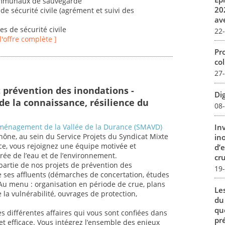
communaux de sauvegarde
20
de sécurité civile (agrément et suivi des
av
es de sécurité civile
22
 l'offre complète ]
Pro
col
27
t prévention des inondations -
Dig
de la connaissance, résilience du
08
In
Aménagement de la Vallée de la Durance (SMAVD)
ône, au sein du Service Projets du Syndicat Mixte
in
e, vous rejoignez une équipe motivée et
d’
rée de l’eau et de l’environnement.
cru
partie de nos projets de prévention des
19
e ses affluents (démarches de concertation, études
Au menu : organisation en période de crue, plans
Le
a vulnérabilité, ouvrages de protection,
du
qu
es différentes affaires qui vous sont confiées dans
pré
t efficace. Vous intégrez l’ensemble des enjeux