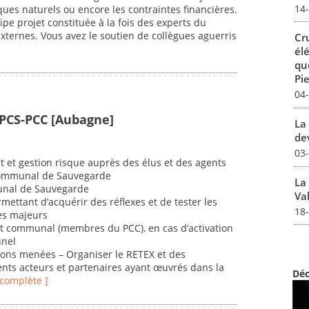
14
isques naturels ou encore les contraintes financières.
ipe projet constituée à la fois des experts du
ternes. Vous avez le soutien de collègues aguerris
Cr
él
qu
Pie
04
PCS-PCC [Aubagne]
La 
dev
03
et gestion risque auprès des élus et des agents
Communal de Sauvegarde
La
munal de Sauvegarde
Val
mettant d’acquérir des réflexes et de tester les
18
es majeurs
 communal (membres du PCC), en cas d’activation
nnel
actions menées – Organiser le RETEX et des
rents acteurs et partenaires ayant œuvrés dans la
Déc
e complète ]