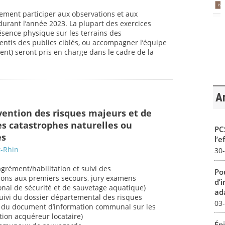
lement participer aux observations et aux
durant l’année 2023. La plupart des exercices
sence physique sur les terrains des
entis des publics ciblés, ou accompagner l’équipe
ent) seront pris en charge dans le cadre de la
Ar
vention des risques majeurs et de
es catastrophes naturelles ou
PCS
es
l’e
t-Rhin
30
grément/habilitation et suivi des
Pou
ions aux premiers secours, jury examens
d’
onal de sécurité et de sauvetage aquatique)
ada
 suivi du dossier départemental des risques
03
on du document d’information communal sur les
tion acquéreur locataire)
Ép