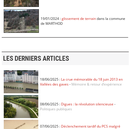
19/01/2024 :
glissement de terrain
dans la commune
de MARTHOD
LES DERNIERS ARTICLES
18/06/2025 :
La crue mémorable du 18 juin 2013 en
Vallées des gaves
-
Mémoire & retour d’expérience
08/06/2025 :
Digues : la révolution silencieuse
-
Politiques publiques
07/06/2025 :
Déclenchement tardif du PCS malgré