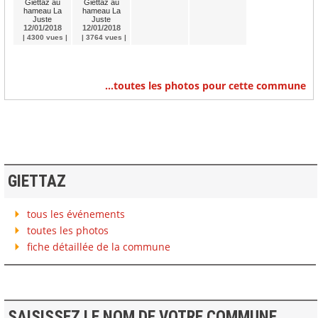
Giettaz au
Giettaz au
hameau La
hameau La
Juste
Juste
12/01/2018
12/01/2018
| 4300 vues |
| 3764 vues |
...toutes les photos pour cette commune
GIETTAZ
tous les événements
toutes les photos
fiche détaillée de la commune
SAISISSEZ LE NOM DE VOTRE COMMUNE