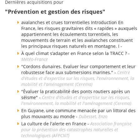
Dernières acquisitions pour
"Prévention et gestion des risques"
avalanches et crues torrentielles Introduction En
France, les risques gravitaires dits « rapides » auxquels
appartiennent les écoulements torrentiels, les
mouvements de terrain et les avalanches constituent
les principaux risques naturels en montagne. I -
À quel climat s’adapter en France selon la TRACC ? -
Météo-France
"Cordons dunaires. Evaluer leur comportement et leur
robustesse face aux submersions marines." -
Centre
d'études et d'expertise sur les risques, l'environnement, la
mobilité et l'aménagement (Cerema)
"Évaluer la praticabilité des ponts routiers après un
séisme" -
Centre d'études et d'expertise sur les risques,
l'environnement, la mobilité et l'aménagement (Cerema)
En Guyane, une commune menacée par un littoral des
plus mouvants au monde -
Dubesset, Enzo
La culture de l'alerte en France -
Association française
pour la prévention des catastrophes naturelles et
technologiques (AFPCNT)