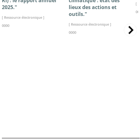
RI) : le rapport annuel
climatique : état des
[ 
2025."
lieux des actions et
00
outils."
[ Ressource électronique ]
[ Ressource électronique ]
0000
0000
>> VOIR LA BIBLIOTHEQUE