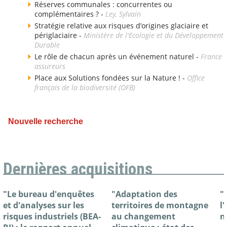
Réserves communales : concurrentes ou
complémentaires ? -
Ley, Sylvain
Stratégie relative aux risques d’origines glaciaire et
périglaciaire -
Ministère de l'Ecologie et du Développement
Durable
Le rôle de chacun après un événement naturel -
France
assureurs
Place aux Solutions fondées sur la Nature ! -
Office
français de la biodiversité (OFB)
Nouvelle recherche
Dernières acquisitions
"Le bureau d'enquêtes
"Adaptation des
"
et d'analyses sur les
territoires de montagne
l
risques industriels (BEA-
au changement
n