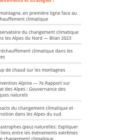
ancements et stratégies ?
[ Ressource électronique ]
? "
tronique ]
0000
montagne, en première ligne face au
[ Ressource électronique ]
chauffement climatique
0000
"Ident
servatoire du changement climatique
lignes 
ns les Alpes du Nord — Bilan 2023
pour d
résilie
réchauffement climatique dans les
propos
pes
autori
acteur
up de chaud sur les montagnes
des Alpe
nvention Alpine — 7e Rapport sur
[ Ressour
tat des Alpes : Gouvernance des
Stéphanie
ques naturels
0000
pacts du changement climatique et
nsition dans les Alpes du sud
astrophes (peu) naturelles: Expliquer
 liens entre les événements extrêmes
 le changement climatique