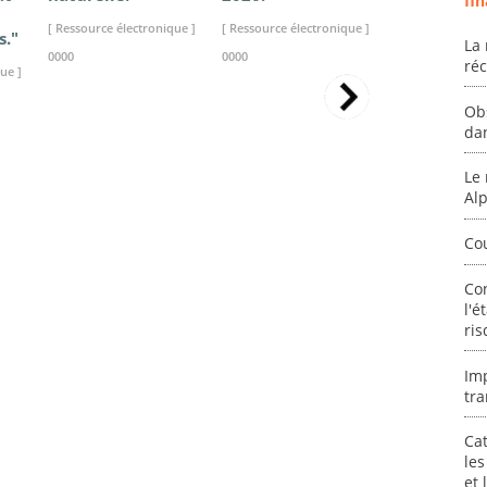
fin
[ Ressource électronique ]
[ Ressource électronique ]
[ Ressource élec
s."
La 
0000
0000
0000
ré
ue ]
Ob
da
Le 
Al
Co
Co
l'é
ris
Im
tra
Cat
les
et