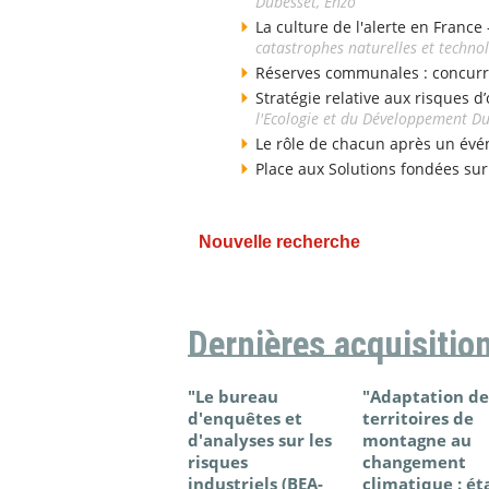
Dubesset, Enzo
La culture de l'alerte en France
catastrophes naturelles et techno
Réserves communales : concurr
Stratégie relative aux risques d’
l'Ecologie et du Développement D
Le rôle de chacun après un évé
Place aux Solutions fondées sur
Nouvelle recherche
Dernières acquisitio
"Le bureau
"Adaptation de
d'enquêtes et
territoires de
d'analyses sur les
montagne au
risques
changement
industriels (BEA-
climatique : ét