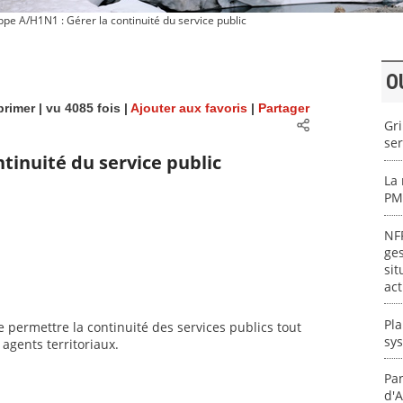
pe A/H1N1 : Gérer la continuité du service public
O
rimer
| vu 4085 fois |
Ajouter aux favoris
|
Partager
Gri
ser
tinuité du service public
La 
PM
NFP
ges
sit
act
Pla
e permettre la continuité des services publics tout
sy
 agents territoriaux.
Pan
d'A