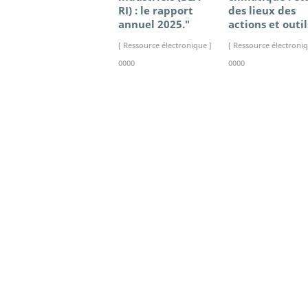
RI) : le rapport
des lieux des
annuel 2025."
actions et outil
[ Ressource électronique ]
[ Ressource électroniq
0000
0000
>> VOIR LA BIBLIOTHEQUE