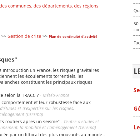
 des communes, des départements, des régions
Qua
50 
con
>>
Gestion de crise
>>
Plan de continuité d'activité
Fac
sques"
L
s Introduction En France, les risques gravitaires
iennent les écoulements torrentiels, les
alanches constituent les principaux risques
Se
ce selon la TRACC ? -
Météo-France
r comportement et leur robustesse face aux
Gé
d'études et d'expertise sur les risques,
l'aménagement (Cerema)
nts routiers après un séisme" -
Centre d'études et
Le
ironnement, la mobilité et l'aménagement (Cerema)
e par un littoral des plus mouvants au monde -