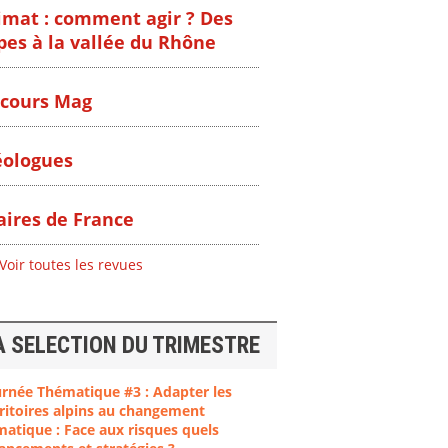
imat : comment agir ? Des
pes à la vallée du Rhône
cours Mag
ologues
ires de France
Voir toutes les revues
A SELECTION DU TRIMESTRE
ent
"Plan ministériel
"Événements
 en
de gestion des
climatiques
urnée Thématique #3 : Adapter les
at des
vagues de
extrêmes : quels
ritoires alpins au changement
ces en
chaleur."
risques pour le
matique : Face aux risques quels
système financier