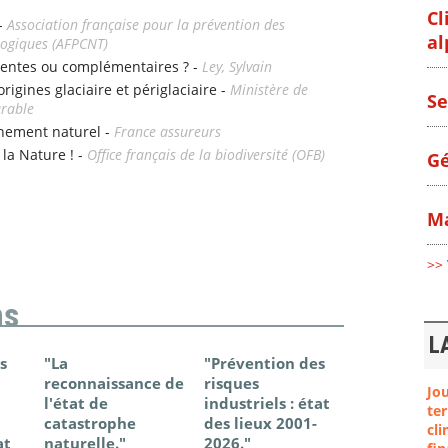
Cl
 -
Association française pour la prévention des
al
logiques (AFPCNT)
entes ou complémentaires ? -
Ley, Sylvain
origines glaciaire et périglaciaire -
Ministère de
Se
urable
nement naturel -
France assureurs
 la Nature ! -
Office français de la biodiversité (OFB)
Gé
Ma
>> 
ns
L
s
"La
"Prévention des
"Changem
reconnaissance de
risques
climatique
Jo
l'état de
industriels : état
France - Ét
ter
catastrophe
des lieux 2001-
connaissan
cli
at
naturelle."
2026."
2025."