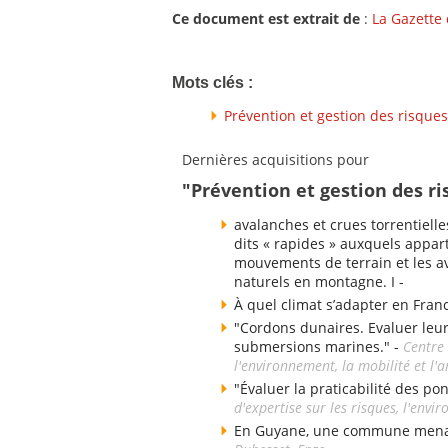
Ce document est extrait de
:
La Gazette
Mots clés :
Prévention et gestion des risques
Dernières acquisitions pour
"Prévention et gestion des ri
avalanches et crues torrentielle
dits « rapides » auxquels appart
mouvements de terrain et les av
naturels en montagne. I -
À quel climat s’adapter en Fran
"Cordons dunaires. Evaluer leu
submersions marines." -
Centre 
l'environnement, la mobilité et 
"Évaluer la praticabilité des po
d'expertise sur les risques, l'env
En Guyane, une commune menacé