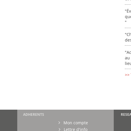
"É
que
"
"Ch
de
"Ad
au 
lie
>> 
ADHERENTS
RESE
Mon compte
Lettre d'info