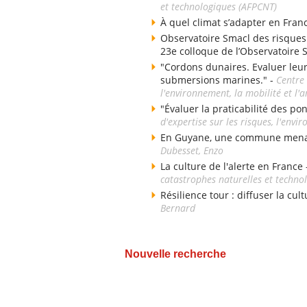
et technologiques (AFPCNT)
À quel climat s’adapter en Fran
Observatoire Smacl des risques d
23e colloque de l’Observatoire 
"Cordons dunaires. Evaluer leu
submersions marines." -
Centre 
l'environnement, la mobilité et 
"Évaluer la praticabilité des po
d'expertise sur les risques, l'env
En Guyane, une commune menacé
Dubesset, Enzo
La culture de l'alerte en France
catastrophes naturelles et techno
Résilience tour : diffuser la cul
Bernard
Nouvelle recherche