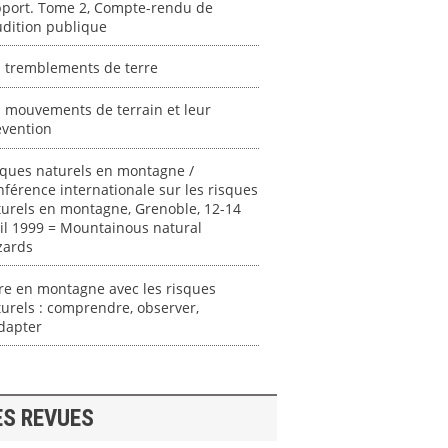
pport. Tome 2, Compte-rendu de
udition publique
s tremblements de terre
 mouvements de terrain et leur
évention
sques naturels en montagne /
férence internationale sur les risques
urels en montagne, Grenoble, 12-14
il 1999 = Mountainous natural
zards
re en montagne avec les risques
urels : comprendre, observer,
dapter
ES REVUES