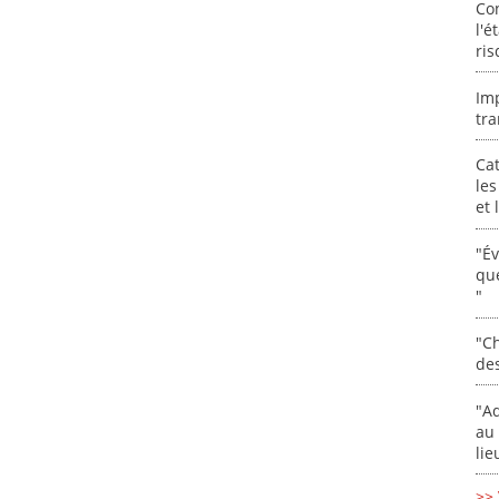
Co
l'é
ris
Im
tra
Cat
les
et
"É
que
"
"Ch
de
"Ad
au 
lie
>> 