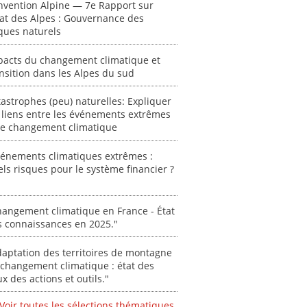
nvention Alpine — 7e Rapport sur
0000
tat des Alpes : Gouvernance des
ques naturels
pacts du changement climatique et
nsition dans les Alpes du sud
astrophes (peu) naturelles: Expliquer
 liens entre les événements extrêmes
 le changement climatique
vénements climatiques extrêmes :
ls risques pour le système financier ?
angement climatique en France - État
s connaissances en 2025."
aptation des territoires de montagne
changement climatique : état des
ux des actions et outils."
Voir toutes les sélections thématiques