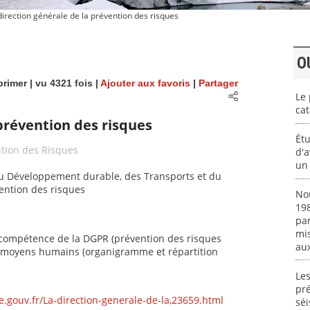
irection générale de la prévention des risques
O
rimer
| vu 4321 fois |
Ajouter aux favoris
|
Partager
Le 
cat
 prévention des risques
Étu
ntion des Risques
d'
un 
, du Développement durable, des Transports et du
ention des risques
No
198
par
mis
 compétence de la DGPR (prévention des risques
aux
es moyens humains (organigramme et répartition
Les
pré
gouv.fr/La-direction-generale-de-la,23659.html
séi