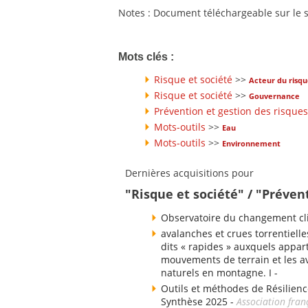
Notes : Document téléchargeable sur le
Mots clés :
Risque et société
>>
Acteur du risq
Risque et société
>>
Gouvernance
Prévention et gestion des risques
Mots-outils
>>
Eau
Mots-outils
>>
Environnement
Dernières acquisitions pour
"Risque et société" / "Préven
Observatoire du changement cli
avalanches et crues torrentielle
dits « rapides » auxquels appart
mouvements de terrain et les av
naturels en montagne. I -
Outils et méthodes de Résilienc
Synthèse 2025 -
Association fran