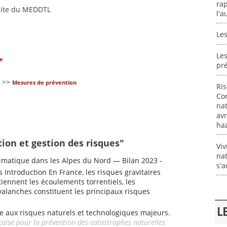
ra
 site du MEDDTL
l'a
Le
Les
ue
pr
>>
Mesures de prévention
Ri
Con
nat
avr
ha
tion et gestion des risques"
Viv
nat
matique dans les Alpes du Nord — Bilan 2023 -
s'a
s Introduction En France, les risques gravitaires
iennent les écoulements torrentiels, les
alanches constituent les principaux risques
L
e aux risques naturels et technologiques majeurs.
çaise pour la prévention des catastrophes naturelles