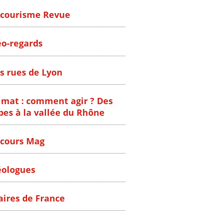
courisme Revue
o-regards
s rues de Lyon
imat : comment agir ? Des
pes à la vallée du Rhône
cours Mag
ologues
ires de France