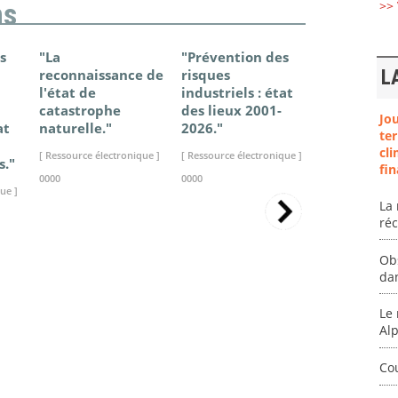
>> 
ns
s
"La
"Prévention des
"Changem
reconnaissance de
risques
climatique
L
l'état de
industriels : état
France - Ét
catastrophe
des lieux 2001-
connaissan
Jo
at
naturelle."
2026."
2025."
ter
cli
[ Ressource électronique ]
[ Ressource électronique ]
[ Ressource élec
s."
fin
0000
0000
0000
ue ]
La 
ré
Ob
da
Le 
Al
Co