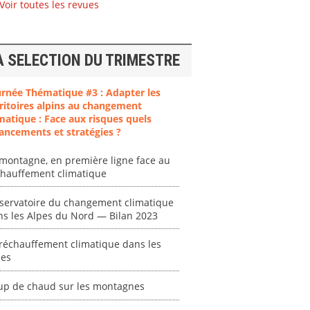
Voir toutes les revues
ent
"Plan ministériel
"Événements
 en
de gestion des
climatiques
A SELECTION DU TRIMESTRE
at des
vagues de
extrêmes : quels
ces en
chaleur."
risques pour le
urnée Thématique #3 : Adapter les
système financier
ritoires alpins au changement
[ Ressource électronique ]
? "
matique : Face aux risques quels
tronique ]
0000
ancements et stratégies ?
[ Ressource électronique ]
0000
montagne, en première ligne face au
"Ident
chauffement climatique
lignes 
pour d
servatoire du changement climatique
résilie
ns les Alpes du Nord — Bilan 2023
propos
autori
réchauffement climatique dans les
acteur
pes
des Alpe
up de chaud sur les montagnes
[ Ressour
Stéphanie