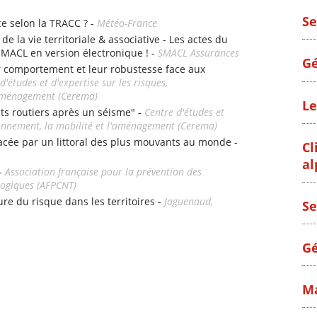
Se
ce selon la TRACC ? -
Météo-France
e la vie territoriale & associative - Les actes du
SMACL en version électronique ! -
SMACL Assurances
Gé
r comportement et leur robustesse face aux
d'études et d'expertise sur les risques,
l'aménagement (Cerema)
Le
nts routiers après un séisme" -
Centre d'études et
ironnement, la mobilité et l'aménagement (Cerema)
e par un littoral des plus mouvants au monde -
Cl
al
 -
Association française pour la prévention des
logiques (AFPCNT)
ture du risque dans les territoires -
Jaguenaud,
Se
Gé
Ma