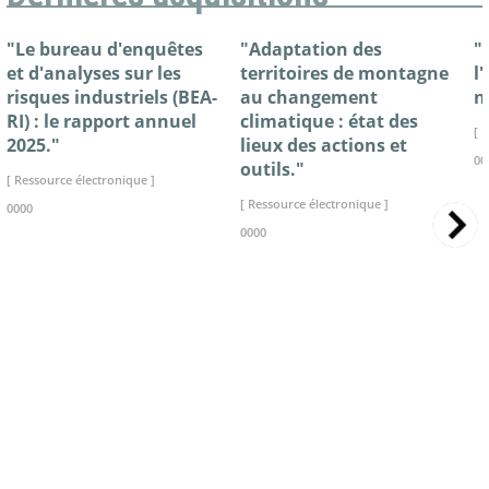
"Le bureau d'enquêtes
"Adaptation des
"
et d'analyses sur les
territoires de montagne
l
risques industriels (BEA-
au changement
n
RI) : le rapport annuel
climatique : état des
[ 
2025."
lieux des actions et
00
outils."
[ Ressource électronique ]
[ Ressource électronique ]
0000
0000