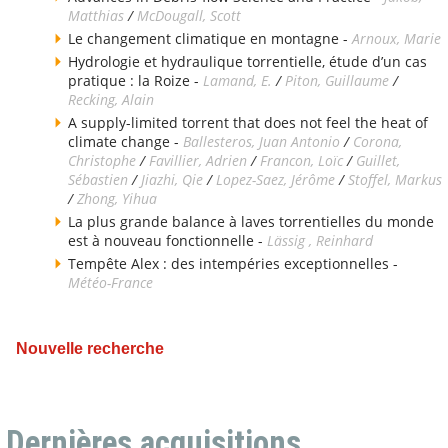
Matthias
/
McDougall, Scott
Le changement climatique en montagne -
Arnoux, Marie
Hydrologie et hydraulique torrentielle, étude d’un cas
pratique : la Roize -
Lamand, E.
/
Piton, Guillaume
/
Recking, Alain
A supply-limited torrent that does not feel the heat of
climate change -
Ballesteros, Juan Antonio
/
Corona,
Christophe
/
Favillier, Adrien
/
Francon, Loïc
/
Guillet,
Sébastien
/
Jiazhi, Qie
/
Lopez-Saez, Jérôme
/
Stoffel, Markus
/
Zhong, Yihua
La plus grande balance à laves torrentielles du monde
est à nouveau fonctionnelle -
Lässig , Reinhard
Tempête Alex : des intempéries exceptionnelles -
Météo-France
Nouvelle recherche
Dernières acquisitions