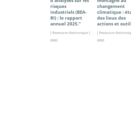
d'analyses sur les
montagne au
risques
changement
industriels (BEA-
climatique : ét
RI) : le rapport
des lieux des
annuel 2025."
actions et outil
[ Ressource électronique ]
[ Ressource électroniq
0000
0000
>> VOIR LA BIBLIOTHEQUE