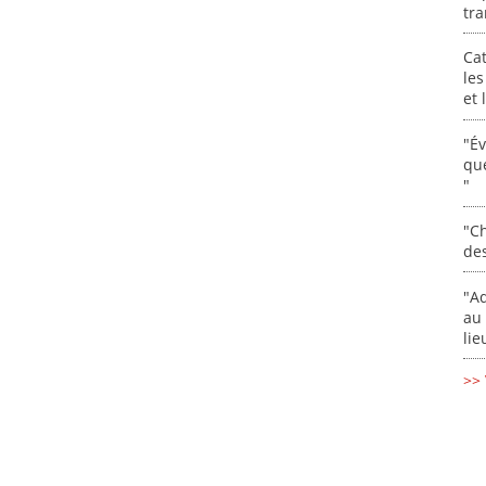
tra
Cat
les
et
"É
que
"
"Ch
de
"Ad
au 
lie
>> 