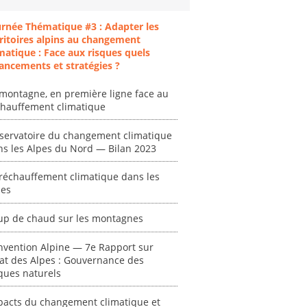
at des
vagues de
extrêmes : quels
ces en
chaleur."
risques pour le
urnée Thématique #3 : Adapter les
système financier
[ Ressource électronique ]
ritoires alpins au changement
? "
tronique ]
matique : Face aux risques quels
0000
[ Ressource électronique ]
ancements et stratégies ?
0000
montagne, en première ligne face au
"Ident
chauffement climatique
lignes 
pour d
servatoire du changement climatique
résilie
ns les Alpes du Nord — Bilan 2023
propos
autori
réchauffement climatique dans les
acteur
pes
des Alpe
[ Ressour
up de chaud sur les montagnes
Stéphanie
nvention Alpine — 7e Rapport sur
0000
tat des Alpes : Gouvernance des
ques naturels
pacts du changement climatique et