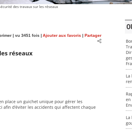
écurité des travaux sur les réseaux
O
rimer
| vu 3451 fois |
Ajouter aux favoris
|
Partager
Bon
Tra
 les réseaux
Dir
ges
Fra
La 
re
Ra
en
s en place un guichet unique pour gérer les
En
 afin d’éviter les accidents qui affectent chaque
La 
go