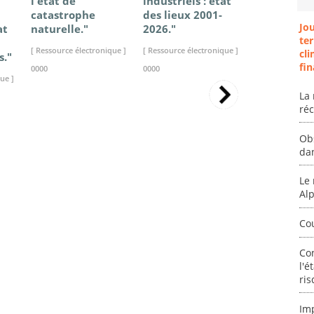
l'état de
industriels : état
France - Ét
catastrophe
des lieux 2001-
connaissan
Jo
at
naturelle."
2026."
2025."
ter
[ Ressource électronique ]
[ Ressource électronique ]
[ Ressource élec
cli
s."
fin
0000
0000
0000
ue ]
La 
ré
Ob
da
Le 
Al
Co
Co
l'é
ris
Im