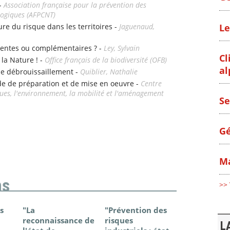
 -
Association française pour la prévention des
logiques (AFPCNT)
Le
ture du risque dans les territoires -
Jaguenaud,
entes ou complémentaires ? -
Ley, Sylvain
Cl
 la Nature ! -
Office français de la biodiversité (OFB)
al
 de débrouissaillement -
Quiblier, Nathalie
de de préparation et de mise en oeuvre -
Centre
sques, l'environnement, la mobilité et l'aménagement
Se
Gé
Ma
ns
>> 
s
"La
"Prévention des
"Changem
reconnaissance de
risques
climatique
L