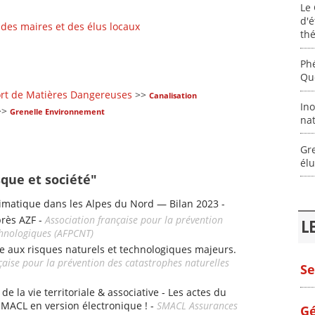
Le 
d'
 des maires et des élus locaux
th
Ph
Que
rt de Matières Dangereuses
>>
Canalisation
Ino
>>
Grenelle Environnement
nat
Gre
él
sque et société"
matique dans les Alpes du Nord — Bilan 2023 -
près AZF -
Association française pour la prévention
L
chnologiques (AFPCNT)
e aux risques naturels et technologiques majeurs.
çaise pour la prévention des catastrophes naturelles
Se
e la vie territoriale & associative - Les actes du
SMACL en version électronique ! -
SMACL Assurances
Gé