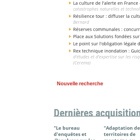
La culture de l'alerte en France
catastrophes naturelles et techno
Résilience tour : diffuser la cul
Bernard
Réserves communales : concurr
Place aux Solutions fondées sur
Le point sur l'obligation légale
Rex technique inondation : Gui
d'études et d'expertise sur les ri
(Cerema)
Nouvelle recherche
Dernières acquisitio
"Le bureau
"Adaptation de
d'enquêtes et
territoires de