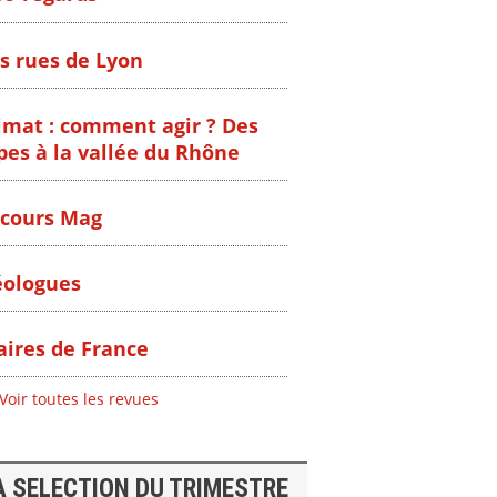
s rues de Lyon
imat : comment agir ? Des
pes à la vallée du Rhône
cours Mag
ologues
ires de France
Voir toutes les revues
ent
"Plan ministériel
"Événements
 en
de gestion des
climatiques
A SELECTION DU TRIMESTRE