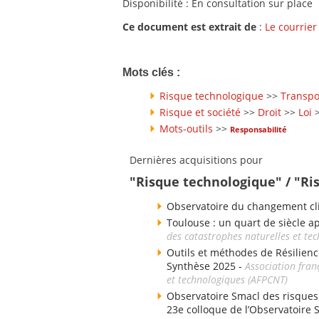
Disponibilité : En consultation sur place
Ce document est extrait de
:
Le courrier
Mots clés :
Risque technologique
>>
Transpo
Risque et société
>>
Droit
>>
Loi
Mots-outils
>>
Responsabilité
Dernières acquisitions pour
"Risque technologique" / "Ri
Observatoire du changement cli
Toulouse : un quart de siècle a
des catastrophes naturelles et te
Outils et méthodes de Résilienc
Synthèse 2025 -
Association fran
et technologiques (AFPCNT)
Observatoire Smacl des risques d
23e colloque de l’Observatoire 