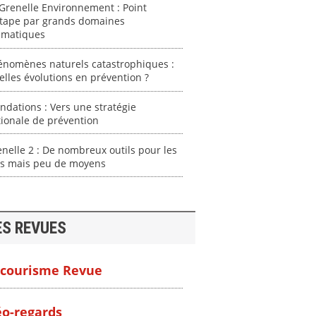
Grenelle Environnement : Point
étape par grands domaines
ématiques
énomènes naturels catastrophiques :
lles évolutions en prévention ?
ndations : Vers une stratégie
ionale de prévention
nelle 2 : De nombreux outils pour les
us mais peu de moyens
ES REVUES
courisme Revue
o-regards