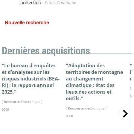
protection -
Piton, Guillaume
Nouvelle recherche
Dernières acquisitions
"Le bureau d'enquêtes
"Adaptation des
"
et d'analyses sur les
territoires de montagne
l
risques industriels (BEA-
au changement
n
RI) : le rapport annuel
climatique : état des
[ 
2025."
lieux des actions et
00
outils."
[ Ressource électronique ]
[ Ressource électronique ]
0000
0000