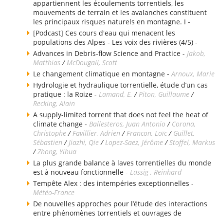
appartiennent les écoulements torrentiels, les
mouvements de terrain et les avalanches constituent
les principaux risques naturels en montagne. I -
[Podcast] Ces cours d'eau qui menacent les
populations des Alpes - Les voix des rivières (4/5) -
Advances in Debris-flow Science and Practice -
Jakob,
Matthias
/
McDougall, Scott
Le changement climatique en montagne -
Arnoux, Marie
Hydrologie et hydraulique torrentielle, étude d’un cas
pratique : la Roize -
Lamand, E.
/
Piton, Guillaume
/
Recking, Alain
A supply-limited torrent that does not feel the heat of
climate change -
Ballesteros, Juan Antonio
/
Corona,
Christophe
/
Favillier, Adrien
/
Francon, Loïc
/
Guillet,
Sébastien
/
Jiazhi, Qie
/
Lopez-Saez, Jérôme
/
Stoffel, Markus
/
Zhong, Yihua
La plus grande balance à laves torrentielles du monde
est à nouveau fonctionnelle -
Lässig , Reinhard
Tempête Alex : des intempéries exceptionnelles -
Météo-France
De nouvelles approches pour l’étude des interactions
entre phénomènes torrentiels et ouvrages de