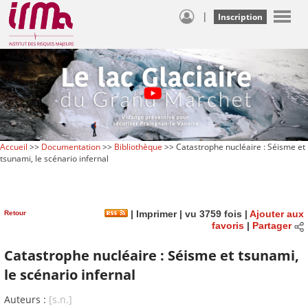
|
Inscription
Accueil
>>
Documentation
>>
Bibliothèque
>> Catastrophe nucléaire : Séisme et
tsunami, le scénario infernal
Retour
|
Imprimer
| vu 3759 fois |
Ajouter aux
favoris
|
Partager
Catastrophe nucléaire : Séisme et tsunami,
le scénario infernal
Auteurs :
[s.n.]