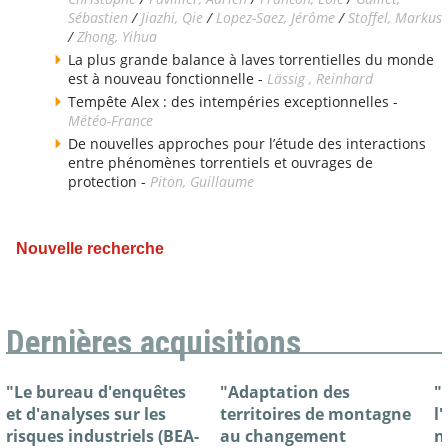
Sébastien
/
Jiazhi, Qie
/
Lopez-Saez, Jérôme
/
Stoffel, Markus
/
Zhong, Yihua
La plus grande balance à laves torrentielles du monde
est à nouveau fonctionnelle -
Lässig , Reinhard
Tempête Alex : des intempéries exceptionnelles -
Météo-France
De nouvelles approches pour l’étude des interactions
entre phénomènes torrentiels et ouvrages de
protection -
Piton, Guillaume
Nouvelle recherche
Dernières acquisitions
"Le bureau d'enquêtes
"Adaptation des
"
et d'analyses sur les
territoires de montagne
l
risques industriels (BEA-
au changement
n