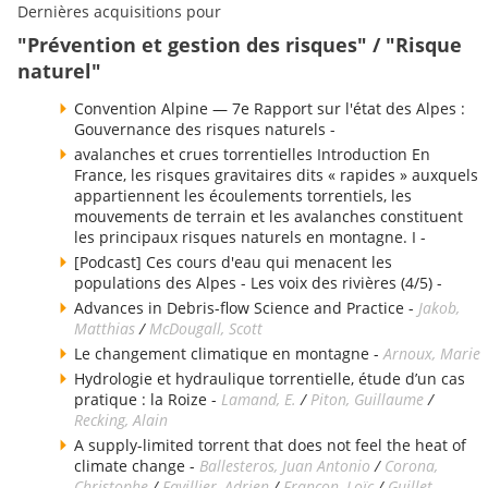
Dernières acquisitions pour
"Prévention et gestion des risques" / "Risque
naturel"
Convention Alpine — 7e Rapport sur l'état des Alpes :
Gouvernance des risques naturels -
avalanches et crues torrentielles Introduction En
France, les risques gravitaires dits « rapides » auxquels
appartiennent les écoulements torrentiels, les
mouvements de terrain et les avalanches constituent
les principaux risques naturels en montagne. I -
[Podcast] Ces cours d'eau qui menacent les
populations des Alpes - Les voix des rivières (4/5) -
Advances in Debris-flow Science and Practice -
Jakob,
Matthias
/
McDougall, Scott
Le changement climatique en montagne -
Arnoux, Marie
Hydrologie et hydraulique torrentielle, étude d’un cas
pratique : la Roize -
Lamand, E.
/
Piton, Guillaume
/
Recking, Alain
A supply-limited torrent that does not feel the heat of
climate change -
Ballesteros, Juan Antonio
/
Corona,
Christophe
/
Favillier, Adrien
/
Francon, Loïc
/
Guillet,