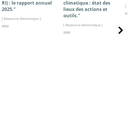
RI) : le rapport annuel
climatique : état des
[ 
2025."
lieux des actions et
00
outils."
[ Ressource électronique ]
[ Ressource électronique ]
0000
0000
>> VOIR LA BIBLIOTHEQUE