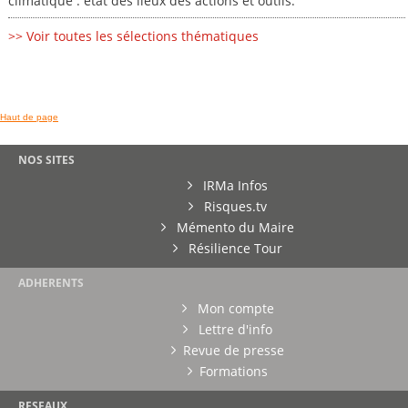
climatique : état des lieux des actions et outils."
>> Voir toutes les sélections thématiques
Haut de page
NOS SITES
IRMa Infos
Risques.tv
Mémento du Maire
Résilience Tour
ADHERENTS
Mon compte
Lettre d'info
Revue de presse
Formations
RESEAUX