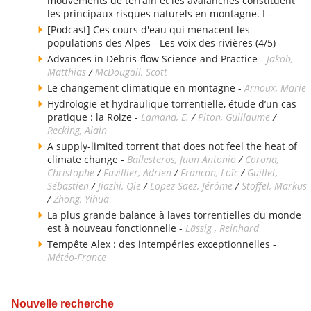
mouvements de terrain et les avalanches constituent
les principaux risques naturels en montagne. I -
[Podcast] Ces cours d'eau qui menacent les
populations des Alpes - Les voix des rivières (4/5) -
Advances in Debris-flow Science and Practice -
Jakob,
Matthias
/
McDougall, Scott
Le changement climatique en montagne -
Arnoux, Marie
Hydrologie et hydraulique torrentielle, étude d’un cas
pratique : la Roize -
Lamand, E.
/
Piton, Guillaume
/
Recking, Alain
A supply-limited torrent that does not feel the heat of
climate change -
Ballesteros, Juan Antonio
/
Corona,
Christophe
/
Favillier, Adrien
/
Francon, Loïc
/
Guillet,
Sébastien
/
Jiazhi, Qie
/
Lopez-Saez, Jérôme
/
Stoffel, Markus
/
Zhong, Yihua
La plus grande balance à laves torrentielles du monde
est à nouveau fonctionnelle -
Lässig , Reinhard
Tempête Alex : des intempéries exceptionnelles -
Météo-France
Nouvelle recherche