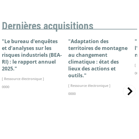
Dernières acquisitions
"Le bureau d'enquêtes
"Adaptation des
"
et d'analyses sur les
territoires de montagne
l
risques industriels (BEA-
au changement
n
RI) : le rapport annuel
climatique : état des
[ 
2025."
lieux des actions et
00
outils."
[ Ressource électronique ]
[ Ressource électronique ]
0000
0000