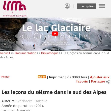
|
Inscription
Accueil
>>
Documentation
>>
Bibliothèque
>> Les leçons du séisme dans le sud
des Alpes
Retour
|
Imprimer
| vu 3363 fois |
Ajouter aux
favoris
|
Partager
Les leçons du séisme dans le sud des Alpes
Auteurs :
Verbaere, Isabelle
Année de parution : 2014
Langue : Français