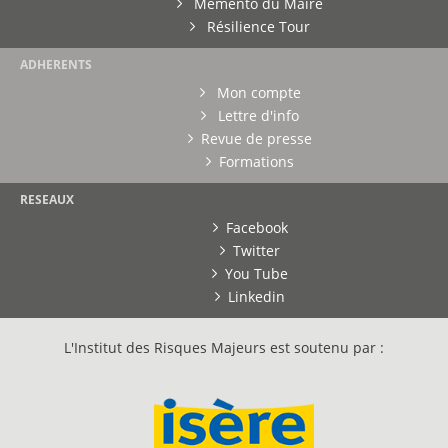
Mémento du Maire
Résilience Tour
ADHERENTS
Mon compte
Lettre d'info
Revue de presse
Formations
RESEAUX
Facebook
Twitter
You Tube
Linkedin
L'Institut des Risques Majeurs est soutenu par :