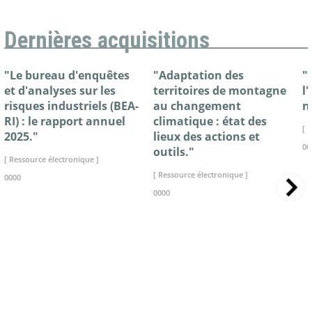
Dernières acquisitions
"Le bureau d'enquêtes
"Adaptation des
"
et d'analyses sur les
territoires de montagne
l
risques industriels (BEA-
au changement
n
RI) : le rapport annuel
climatique : état des
[ 
2025."
lieux des actions et
00
outils."
[ Ressource électronique ]
[ Ressource électronique ]
0000
0000