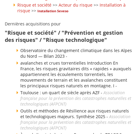
Risque et société
>>
Acteur du risque
>>
Installation à
risque
>>
Installation Seveso
Dernières acquisitions pour
"Risque et société" / "Prévention et gestion
des risques" / "Risque technologique"
Observatoire du changement climatique dans les Alpes
du Nord — Bilan 2023 -
avalanches et crues torrentielles Introduction En
France, les risques gravitaires dits « rapides » auxquels
appartiennent les écoulements torrentiels, les
mouvements de terrain et les avalanches constituent
les principaux risques naturels en montagne. I -
Toulouse : un quart de siècle après AZF -
Association
française pour la prévention des catastrophes naturelles et
technologiques (AFPCNT)
Outils et méthodes de Résilience aux risques naturels
et technologiques majeurs. Synthèse 2025 -
Association
française pour la prévention des catastrophes naturelles et
technologiques (AFPCNT)