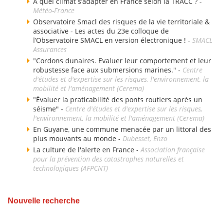
À quel climat s’adapter en France selon la TRACC ? -
Météo-France
Observatoire Smacl des risques de la vie territoriale &
associative - Les actes du 23e colloque de
l’Observatoire SMACL en version électronique ! -
SMACL
Assurances
"Cordons dunaires. Evaluer leur comportement et leur
robustesse face aux submersions marines." -
Centre
d'études et d'expertise sur les risques, l'environnement, la
mobilité et l'aménagement (Cerema)
"Évaluer la praticabilité des ponts routiers après un
séisme" -
Centre d'études et d'expertise sur les risques,
l'environnement, la mobilité et l'aménagement (Cerema)
En Guyane, une commune menacée par un littoral des
plus mouvants au monde -
Dubesset, Enzo
La culture de l'alerte en France -
Association française
pour la prévention des catastrophes naturelles et
technologiques (AFPCNT)
Nouvelle recherche