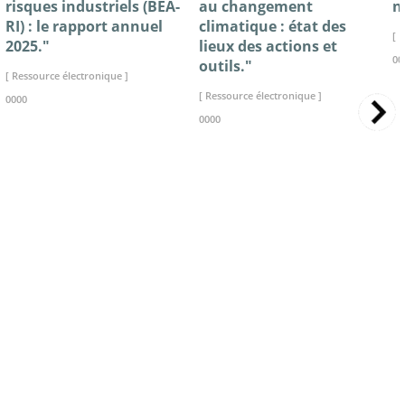
risques industriels (BEA-
au changement
n
RI) : le rapport annuel
climatique : état des
[ 
2025."
lieux des actions et
00
outils."
[ Ressource électronique ]
[ Ressource électronique ]
0000
0000
>> VOIR LA BIBLIOTHEQUE