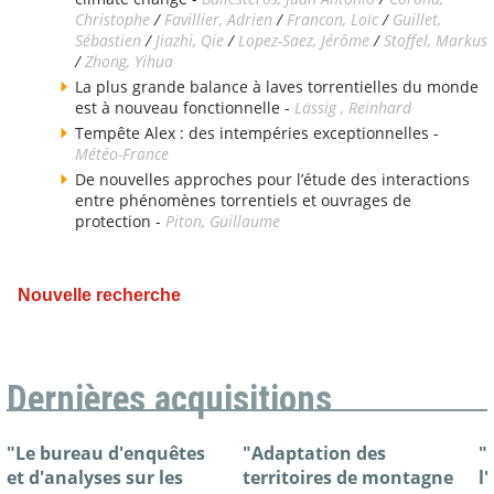
Christophe
/
Favillier, Adrien
/
Francon, Loïc
/
Guillet,
Sébastien
/
Jiazhi, Qie
/
Lopez-Saez, Jérôme
/
Stoffel, Markus
/
Zhong, Yihua
La plus grande balance à laves torrentielles du monde
est à nouveau fonctionnelle -
Lässig , Reinhard
Tempête Alex : des intempéries exceptionnelles -
Météo-France
De nouvelles approches pour l’étude des interactions
entre phénomènes torrentiels et ouvrages de
protection -
Piton, Guillaume
Nouvelle recherche
Dernières acquisitions
"Le bureau d'enquêtes
"Adaptation des
"
et d'analyses sur les
territoires de montagne
l