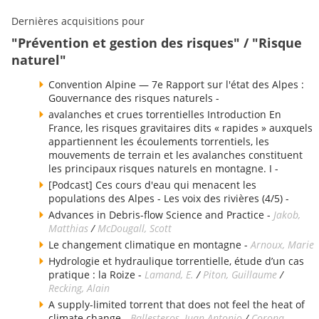
Dernières acquisitions pour
"Prévention et gestion des risques" / "Risque
naturel"
Convention Alpine — 7e Rapport sur l'état des Alpes :
Gouvernance des risques naturels -
avalanches et crues torrentielles Introduction En
France, les risques gravitaires dits « rapides » auxquels
appartiennent les écoulements torrentiels, les
mouvements de terrain et les avalanches constituent
les principaux risques naturels en montagne. I -
[Podcast] Ces cours d'eau qui menacent les
populations des Alpes - Les voix des rivières (4/5) -
Advances in Debris-flow Science and Practice -
Jakob,
Matthias
/
McDougall, Scott
Le changement climatique en montagne -
Arnoux, Marie
Hydrologie et hydraulique torrentielle, étude d’un cas
pratique : la Roize -
Lamand, E.
/
Piton, Guillaume
/
Recking, Alain
A supply-limited torrent that does not feel the heat of
climate change -
Ballesteros, Juan Antonio
/
Corona,