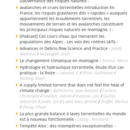
Gouvernance des risques naturels -
avalanches et crues torrentielles Introduction En
France, les risques gravitaires dits « rapides » auxquels
appartiennent les écoulements torrentiels, les
mouvements de terrain et les avalanches constituent
les principaux risques naturels en montagne. I -
[Podcast] Ces cours d'eau qui menacent les
populations des Alpes - Les voix des rivières (4/5) -
Advances in Debris-flow Science and Practice -
Jakob,
Matthias
/
McDougall, Scott
Le changement climatique en montagne -
Arnoux, Marie
Hydrologie et hydraulique torrentielle, étude d’un cas
pratique : la Roize -
Lamand, E.
/
Piton, Guillaume
/
Recking, Alain
A supply-limited torrent that does not feel the heat of
climate change -
Ballesteros, Juan Antonio
/
Corona,
Christophe
/
Favillier, Adrien
/
Francon, Loïc
/
Guillet,
Sébastien
/
Jiazhi, Qie
/
Lopez-Saez, Jérôme
/
Stoffel, Markus
/
Zhong, Yihua
La plus grande balance à laves torrentielles du monde
est à nouveau fonctionnelle -
Lässig , Reinhard
Tempête Alex : des intempéries exceptionnelles -