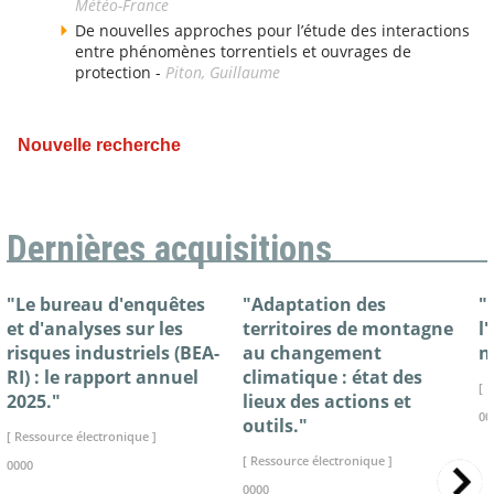
Météo-France
De nouvelles approches pour l’étude des interactions
entre phénomènes torrentiels et ouvrages de
protection -
Piton, Guillaume
Nouvelle recherche
Dernières acquisitions
"Le bureau d'enquêtes
"Adaptation des
"
et d'analyses sur les
territoires de montagne
l
risques industriels (BEA-
au changement
n
RI) : le rapport annuel
climatique : état des
[ 
2025."
lieux des actions et
00
outils."
[ Ressource électronique ]
[ Ressource électronique ]
0000
0000