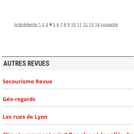
précédente
1
2
3
4
5
6
7
8
9
10
11
12
13
14
suivante
AUTRES REVUES
Secourisme Revue
Géo-regards
Les rues de Lyon