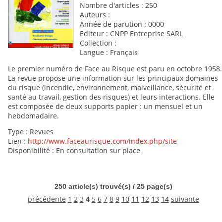
Nombre d'articles : 250
Auteurs :
Année de parution : 0000
Editeur : CNPP Entreprise SARL
Collection :
Langue : Français
Le premier numéro de Face au Risque est paru en octobre 1958.
La revue propose une information sur les principaux domaines
du risque (incendie, environnement, malveillance, sécurité et
santé au travail, gestion des risques) et leurs interactions. Elle
est composée de deux supports papier : un mensuel et un
hebdomadaire.
Type : Revues
Lien :
http://www.faceaurisque.com/index.php/site
Disponibilité : En consultation sur place
250 article(s) trouvé(s) / 25 page(s)
précédente
1
2
3
4
5
6
7
8
9
10
11
12
13
14
suivante