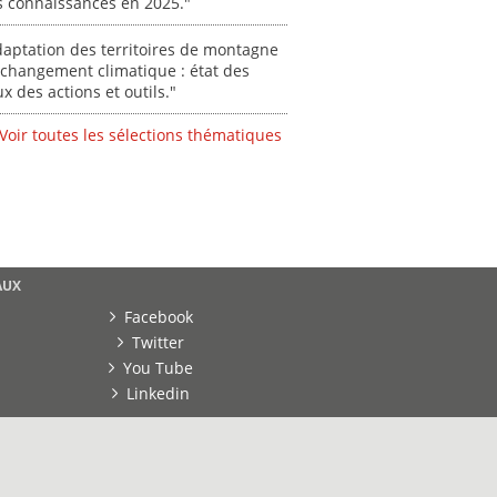
s connaissances en 2025."
aptation des territoires de montagne
changement climatique : état des
ux des actions et outils."
Voir toutes les sélections thématiques
AUX
Facebook
Twitter
You Tube
Linkedin