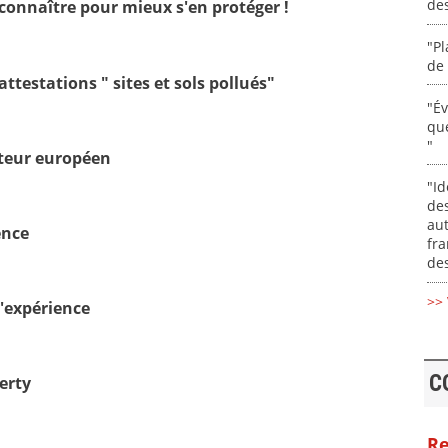
de
connaître pour mieux s'en protéger !
"Pl
de 
 attestations " sites et sols pollués"
"É
que
"
ateur européen
"Id
des
aut
ence
fr
des
>> 
d'expérience
C
erty
Re