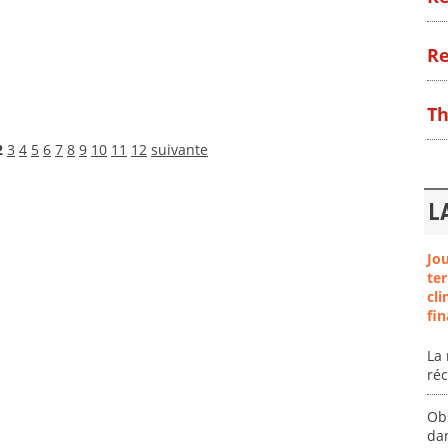
Re
Th
2
3
4
5
6
7
8
9
10
11
12
suivante
L
Jo
ter
cli
fin
La 
ré
Ob
da