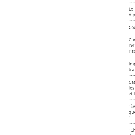
Le 
Al
Co
Co
l'é
ris
Im
tra
Cat
les
et
"É
que
"
"Ch