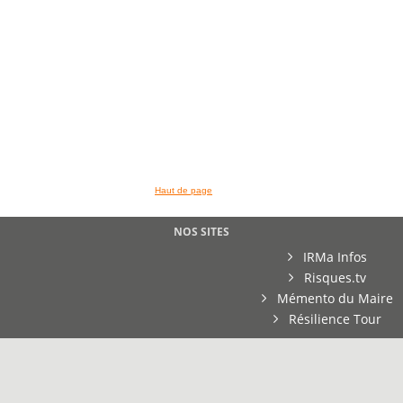
Haut de page
NOS SITES
IRMa Infos
Risques.tv
Mémento du Maire
Résilience Tour