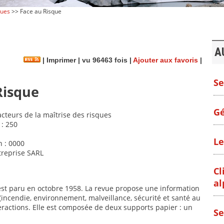
vues
>> Face au Risque
A
|
Imprimer
| vu 96463 fois |
Ajouter aux favoris
|
Se
Risque
Gé
acteurs de la maîtrise des risques
 : 250
Le
 : 0000
treprise SARL
Cl
al
st paru en octobre 1958. La revue propose une information
incendie, environnement, malveillance, sécurité et santé au
nteractions. Elle est composée de deux supports papier : un
Se