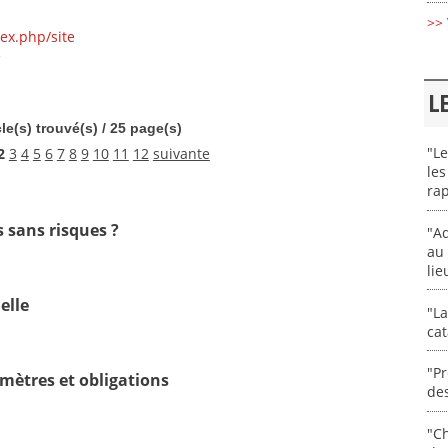
>> 
ex.php/site
e
L
cle(s) trouvé(s) / 25 page(s)
"Le
2
3
4
5
6
7
8
9
10
11
12
suivante
les
rap
s sans risques ?
"Ad
au 
lie
elle
"La
cat
"Pr
imètres et obligations
des
"Ch