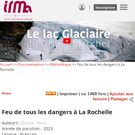
|
Inscription
Accueil
>>
Documentation
>>
Bibliothèque
>> Feu de tous les dangers à La
Rochelle
Retour
|
Imprimer
| vu 1468 fois |
Ajouter aux
favoris
|
Partager
Feu de tous les dangers à La Rochelle
Auteurs :
Dosne, René
Année de parution : 2023
Langue : Français