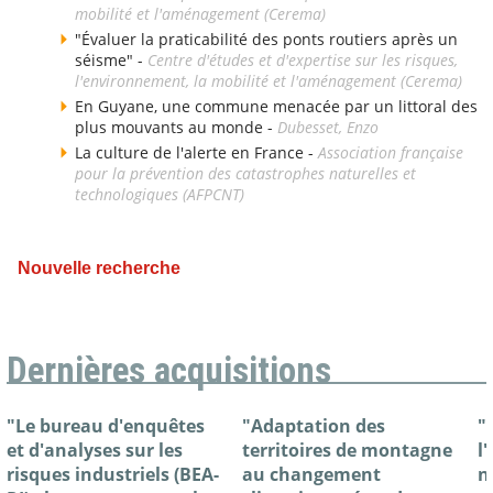
mobilité et l'aménagement (Cerema)
"Évaluer la praticabilité des ponts routiers après un
séisme" -
Centre d'études et d'expertise sur les risques,
l'environnement, la mobilité et l'aménagement (Cerema)
En Guyane, une commune menacée par un littoral des
plus mouvants au monde -
Dubesset, Enzo
La culture de l'alerte en France -
Association française
pour la prévention des catastrophes naturelles et
technologiques (AFPCNT)
Nouvelle recherche
Dernières acquisitions
"Le bureau d'enquêtes
"Adaptation des
"
et d'analyses sur les
territoires de montagne
l
risques industriels (BEA-
au changement
n