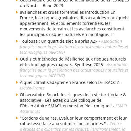
du Nord — Bilan 2023 -
avalanches et crues torrentielles Introduction En
France, les risques gravitaires dits « rapides » auxquels
appartiennent les écoulements torrentiels, les
mouvements de terrain et les avalanches constituent
les principaux risques naturels en montagne. I -
Toulouse : un quart de siècle après AZF -
Association
française pour la prévention des catastrophes naturelles et
technologiques (AFPCNT)
Outils et méthodes de Résilience aux risques naturels
et technologiques majeurs. Synthèse 2025 -
Association
française pour la prévention des catastrophes naturelles et
technologiques (AFPCNT)
À quel climat s’adapter en France selon la TRACC ? -
Météo-France
Observatoire Smacl des risques de la vie territoriale &
associative - Les actes du 23e colloque de
l’Observatoire SMACL en version électronique ! -
SMACL
Assurances
"Cordons dunaires. Evaluer leur comportement et leur
robustesse face aux submersions marines." -
Centre
d'études et d'expertise sur les risques, l'environnement, la