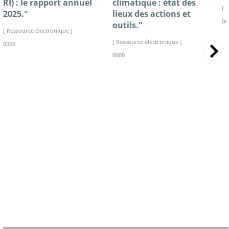
RI) : le rapport annuel
climatique : état des
[ 
2025."
lieux des actions et
00
outils."
[ Ressource électronique ]
[ Ressource électronique ]
0000
0000
>> VOIR LA BIBLIOTHEQUE